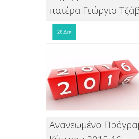
πατέρα Γεώργιο Τζά
28,Δεκ
Ανανεωμένο Πρόγρα