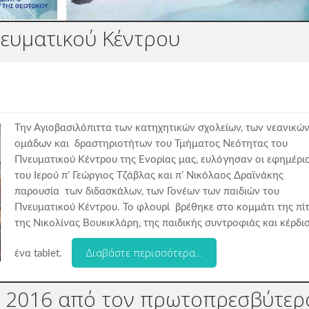
νευματικού Κέντρου
Την Αγιοβασιλόπιττα των κατηχητικών σχολείων, των νεανικώ
ομάδων και δραστηριοτήτων του Τμήματος Νεότητας του
Πνευματικού Κέντρου της Ενορίας μας, ευλόγησαν οι εφημέρι
του Ιερού π’ Γεώργιος Τζάβλας και π’ Νικόλαος Δραϊνάκης
παρουσία των διδασκάλων, των Γονέων των παιδιών του
Πνευματικού Κέντρου. Το φλουρί βρέθηκε στο κομμάτι της πί
της Νικολίνας Βουκικλάρη, της παιδικής συντροφιάς και κέρδι
Διαβάστε περισσότερα…
ένα tablet.
ος 2016 από τον πρωτοπρεσβύτερ