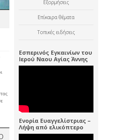
Εξορμήσεις
Επίκαιρα θέματα
Τοπικές ειδήσεις
Εσπερινός Εγκαινίων του
Ιερού Ναου Αγίας Άννης
ν
οι
ττας
σε
Ενορία Ευαγγελίστριας –
Λήψη από ελικόπτερο
ο