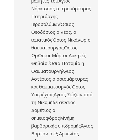
μαθητές τουΆγιος
Νάρκισσος ο Ιερομάρτυρας
Πατριάρχης
ΙεροσολύμωνΌσιος
Θεοδόσιος ο νέος, ο
ιαματικόςΌσιος Νικάνωρ ο
θαυματουργόςΌσιος
ΩρΌσιοι Μύριοι Ασκητές
ΘηβαίοιΌσια Ποταμία η
ΘαυματουργήΆγιος
Αστέριος ο οσιομάρτυρας
και θαυματουργόςΌσιος
ΥπερέχιοςΆγιος Σώζων από
τη ΝικομήδειαΌσιος
Δομέτιος ο
σημειοφόροςΜνήμη
βαρβαρικής επιδρομήςΆγιος
Βάρταν ο εξ Αρμενίας