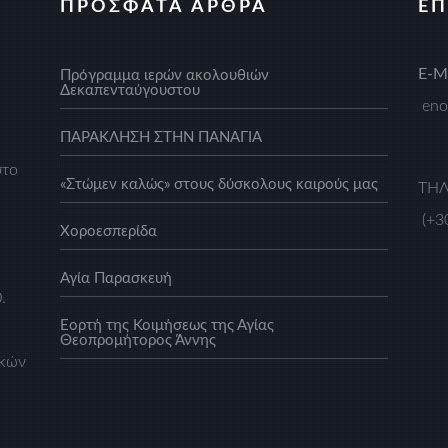
ΠΡΟΣΦΑΤΑ ΑΡΘΡΑ
ΕΠ
Ε-M
Πρόγραμμα ιερών ακολουθιών
Δεκαπενταύγουστου
eno
ΠΑΡΑΚΛΗΣΗ ΣΤΗΝ ΠΑΝΑΓΙΑ
στο
«Στώμεν καλώς» στους δύσκολους καιρούς μας
ΤΗ
(+3
Xοροεσπερίδα
,
Αγία Παρασκευή
.
Eορτή της Κοιμήσεως της Αγίας
Θεοπρομήτορος Άννης
ικών