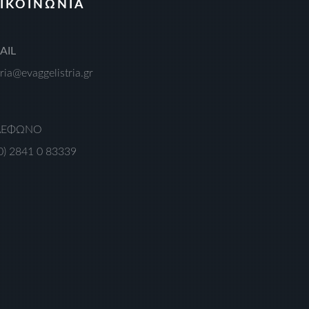
ΙΚΟΙΝΩΝΙΑ
AIL
ria@evaggelistria.gr
ΛΕΦΩΝΟ
0) 2841 0 83339