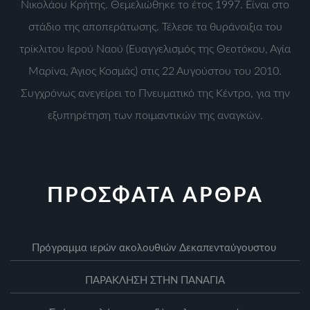
Νικολάου Κρήτης. Θεμελιώθηκε το έτος 1997. Είναι στο
στάδιο της αποπεράτωσης. Τέλεσε τα θυράνοιξια του
τρίκλιτου Ιερού Ναού (Ευαγγελισμός της Θεοτόκου, Αγία
Μαρίνα, Άγιος Κοσμάς) στις 22 Αυγούστου του 2010.
Συγχρόνως ανεγείρει το Πνευματικό της Κέντρο, για την
εξυπηρέτηση των ποιμαντικών της αναγκών.
ΠΡΟΣΦΑΤΑ ΑΡΘΡΑ
Πρόγραμμα ιερών ακολουθιών Δεκαπενταύγουστου
ΠΑΡΑΚΛΗΣΗ ΣΤΗΝ ΠΑΝΑΓΙΑ