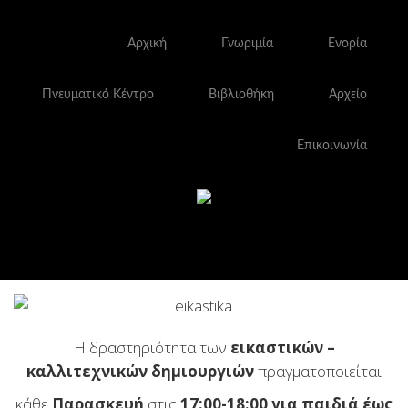
Αρχική
Γνωριμία
Ενορία
Πνευματικό Κέντρο
Βιβλιοθήκη
Αρχείο
Επικοινωνία
Η δραστηριότητα των
εικαστικών –
καλλιτεχνικών δημιουργιών
πραγματοποιείται
κάθε
Παρασκευή
στις
17:00-18:00 για παιδιά έως