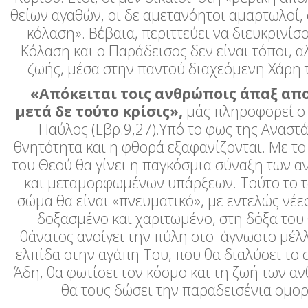
θείων αγαθών, οι δε αμετανόητοι αμαρτωλοί,
κόλαση». Βέβαια, περιττεύει να διευκρινίσ
Κόλαση και ο Παράδεισος δεν είναι τόποι, α
ζωής, μέσα στην παντού διαχεόμενη Χάρη 
«Απόκειται τοις ανθρώποις άπαξ απ
μετά δε τούτο κρίσις»,
μάς πληροφορεί ο
Παύλος (Εβρ.9,27).Υπό το φως της Αναστ
θνητότητα και η φθορά εξαφανίζονται. Με τ
του Θεού θα γίνει η παγκόσμια σύναξη των 
και μεταμορφωμένων υπάρξεων. Τούτο το 
σώμα θα είναι «πνευματικό», με εντελώς νέες
δοξασμένο και χαριτωμένο, στη δόξα του
θάνατος ανοίγει την πύλη στο άγνωστο μέλλ
ελπίδα στην αγάπη Του, που θα διαλύσει το 
Άδη, θα φωτίσει τον κόσμο και τη ζωή των α
θα τους δώσει την παραδεισένια ομορ