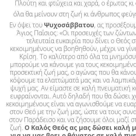
Πλούτη και φτώχεια και χαρά, ο έρωτας κι
όλα θα μείνουν στη ζωή κι άνθρωπος φεύγ
Εν όψει του
Ψυχοσάββατου
, ας προσέξουμ
Άγιος Παΐσιος: «Οι προ­σευχές των ζώντων
τελευταία ευκαιρία που δίνει ο Θεός 
κεκοιμημένους να βοηθηθούν, μέχρι να γίνει
Κρίση. Το καλύτερο από όλα τα μνημόσ
μπορούμε να κάνουμε για τους κεκοιμημένο
προσεκτική ζωή μας, ο αγώνας που θα κάνου
κόψουμε τα ελαττώματά μας και να λαμπικ
ψυχή μας. Αν είμαστε σε καλή πνευ­ματική 
ευφραίνονται. Αυτό δηλαδή που θα δώσει χ
κεκοιμημένους είναι να αγωνισθούμε να ευ
στον Θεό με την ζωή μας, ώστε να τους συ
στον Παράδεισο και να ζήσουμε όλοι μαζί σ
ζωή.
Ο Καλός Θεός ας μας δώσει καλή 
για να μας βρει ο θάνατος σε καλή π