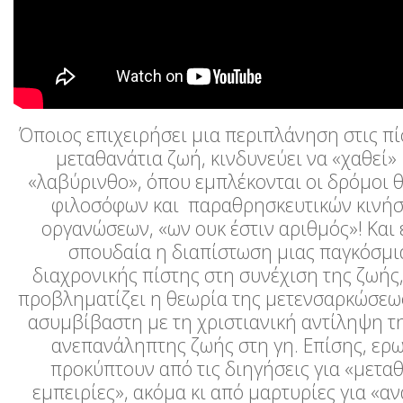
Όποιος επιχειρήσει μια περιπλάνηση στις πίσ
μεταθανάτια ζωή, κινδυνεύει να «χαθεί» 
«λαβύρινθο», όπου εμπλέκονται οι δρόμοι 
φιλοσόφων και παραθρησκευτικών κινήσ
οργανώσεων, «ων ουκ έστιν αριθμός»! Και 
σπουδαία η διαπίστωση μιας παγκόσμια
διαχρονικής πίστης στη συνέχιση της ζωής
προβληματίζει η θεωρία της μετενσαρκώσεως
ασυμβίβαστη με τη χριστιανική αντίληψη τη
ανεπανάληπτης ζωής στη γη. Επίσης, ερ
προκύπτουν από τις διηγήσεις για «μετα
εμπειρίες», ακόμα κι από μαρτυρίες για «α