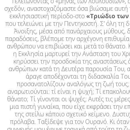
Τελειώνοντας ο «μήνας των λουλουδιών», 
σχεδόν, αναστοχαζόμαστε όσα βιώσαμε αυτή
εκκλησιαστική περίοδο-στο
«Τριώδιο των
που τελειώνει με την Πεντηκοστή. Σ’ όλη τη 
Άνοιξης, μέσα από πανάρχαιους μύθους, δ
παραδόσεις, βλέπομε την αρχέγονη επιθυμία
ανθρώπου να επιβιώσει και μετά το θάνατο. Κ
η Εκκλησία μαρτυρεί την Ανάσταση του Χρ
κηρύσσει την προσδοκία της αναστάσεως 
ανθρώπων κατά τη Δευτέρα παρουσία Του, 
άραγε αποδέχονται τη διδασκαλία Του
προσανατολίζουν αναλόγως τη ζωή τους;
αναρωτιούνται: τί είναι η ψυχή; Τί επακολου
θάνατο; Τί γίνονται οι ψυχές; Αυτές τις μέρ
μια πιστή γυναίκα, που είχε εκφράσει την ε
της στείλω κάποιο σχετικό κείμενο. Δυστυ
πρόλαβα. Ταξίδεψε για τον Ουρανό. Κι όταν
συγγενής μου έφυγε τραγικά από τούτη τη ζ