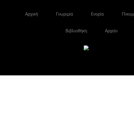
Αρχική
Γνωριμία
Ενορία
Πνευμ
Βιβλιοθήκη
Αρχείο