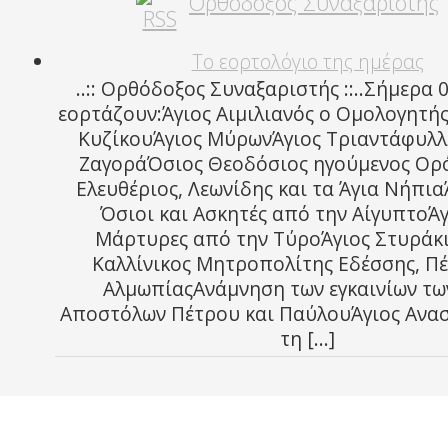
Ορθόδοξος Συναξαριστής
Το εορτολόγιο της ημέρας
..:: Ορθόδοξος Συναξαριστής ::..Σήμερα 
εορτάζουν:Άγιος Αιμιλιανός ο Ομολογητής
ΚυζίκουΆγιος ΜύρωνΆγιος Τριαντάφυλλ
ΖαγοράΌσιος Θεοδόσιος ηγούμενος Ορ
Ελευθέριος, Λεωνίδης και τα Άγια Νήπια
Όσιοι και Ασκητές από την ΑίγυπτοΆγ
Μάρτυρες από την ΤύροΆγιος Στυράκι
Καλλίνικος Μητροπολίτης Εδέσσης, Πέ
ΑλμωπίαςAνάμνηση των εγκαινίων τω
Αποστόλων Πέτρου και ΠαύλουΆγιος Ανα
τη […]