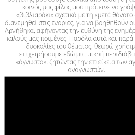
κοινός μας φίλος μού πρότεινε να γρά
«βιβλιαράκι» σχετικά με τη «μετά θάνατο
διανεμηθεί στις ενορίες, για να βοηθηθούν οι
Αρνήθηκα, αφήνοντας την ευθύνη της ενημέ
καλούς μας ποιμένες. Παρόλα αυτά και παρά 
δυσκολίες του θέματος, θεωρώ χρήσι
επιχειρήσουμε εδώ μια μικρή περιδιάβ
«άγνωστο», ζητώντας την επιείκεια των 
αναγνωστών.