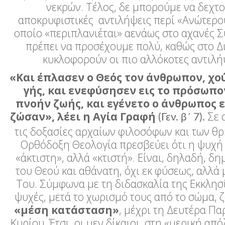
νεκρών. Τέλος, δε μπορούμε να δεχτ
αποκρυφιστικές αντιλήψεις περί «Ανώτερου
οποίο «περιπλανιέται» αενάως στο αχανές Σ
πρέπει να προσέχουμε πολύ, καθώς στο Δ
κυκλοφορούν οι πιο αλλόκοτες αντιλή
«
K
αι έπλασεν ο Θεός τον άνθρωπον, χο
γής, και ενεφύσησεν εις το πρόσωπο
πνοήν ζωής, και εγένετο ο άνθρωπος 
ζώσαν»,
λέει η Αγία Γραφή
Σε 
(Γεν. β΄ 7).
τις δοξασίες αρχαίων φιλοσόφων και των θρ
Ορθόδοξη Θεολογία πρεσβεύει ότι η ψυχή 
«άκτιστη», αλλά «κτιστή». Είναι, δηλαδή, δ
του Θεού και αθάνατη, όχι εκ φύσεως, αλλά 
Του. Σύμφωνα με τη διδασκαλία της Εκκλησί
ψυχές, μετά το χωρισμό τους από το σώμα, ζ
«μέση κατάσταση»
, μέχρι τη Δευτέρα Πα
Κυρίου. Έτσι, οι μεν δίκαιοι στη «μερική απ