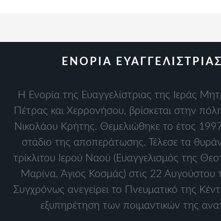
ΕΝΟΡΙΑ ΕΥΑΓΓΕΛΙΣΤΡΙΑ
Η Ενορία της Ευαγγελίστριας της Ιεράς Μη
Πέτρας και Χερρονήσου, βρίσκεται στην πόλη
Νικολάου Κρήτης. Θεμελιώθηκε το έτος 1997.
στάδιο της αποπεράτωσης. Τέλεσε τα θυράν
τρίκλιτου Ιερού Ναού (Ευαγγελισμός της Θεο
Μαρίνα, Άγιος Κοσμάς) στις 22 Αυγούστου 
Συγχρόνως ανεγείρει το Πνευματικό της Κέντ
εξυπηρέτηση των ποιμαντικών της ανα