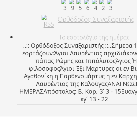
Ορθόδοξος Συναξαριστής
Το εορτολόγιο της ημέρας
..:: Ορθόδοξος Συναξαριστής ::..Σήμερα 
εορτάζουν:Άγιοι Λαυρέντιος αρχιδιάκον
πάπας Ρώμης και ΙππόλυτοςΆγιος 
φιλόσοφοςΆγιοι Έξι Μάρτυρες οι εν Β
Αγαθονίκη η Παρθενομάρτυς η εν Καρχη
Λαυρέντιος της ΚαλούγαςΑΝΑΓΝΩ
ΗΜΕΡΑΣΑπόστολος: Β. Κορ. β´ 3 - 15Ευαγγ
κγ´ 13 - 22