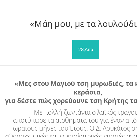
«Μάη μου, με τα λουλούδ
28,Απρ
«Μες στου Μαγιού τση μυρωδιές, τα 
κεράσια,
για δέστε πώς χορεύουνε τση Κρήτης τ
Με πολλή ζωντάνια ο λαϊκός τραγου
αποτύπωσε τα αισθήματά του για έναν από
ωραίους μήνες του Έτους. Ο Δ. Λουκάτος σ
«Θρησκευτικές και φυσιολατρικές γιορτές ανα