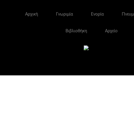
Αρχική
Γνωριμία
Ενορία
Πνευμ
Βιβλιοθήκη
Αρχείο