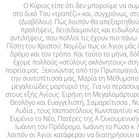
Ο Κύριος είπε ότι δεν μπορούμε να συμ
στο δικό Του «τραπέζι» και, συγχρόνως, στ
(Διαβόλου). Πώς λοιπόν θα απεξαρτηθο
προλήψεις, δεισιδαιμονίες και ειδωλολ
αντιλήψεις, που πολλοί τις έχουν πιο πάνω 
Πίστη του Χριστού; Νομίζω πως οι Άγιοι μάς 
δρόμο και τον τρόπο. Και τούτο το μήνα, δό
έχομε πολλούς-«στύλους ακλόνητους» στη
πορεία μας. Ξεκινώντας από την Πρωτομαγιά
την συντοπίτισσά μας, Μαρία τη Μεθυμοπού
μεγαλειώδες μαρτύριό της. Για να περάσου
στους εξής Αγίους: Ειρήνη τη Μεγαλομάρτυρα
Θεολόγο και Ευαγγελιστή, Σαμαρείτισσα , Ν
Λυδία , τους Ισαποστόλους Κωνσταντίνο κα
Ευμένιο το Νέο, Πατέρες της Α΄ Οικουμενική
Ιωάννη τον Πρόδρομο, Ιωάννη το Ρώσο κ. λ
λοιπόν οι Άγιοι κατάφεραν να διατηρήσουν 