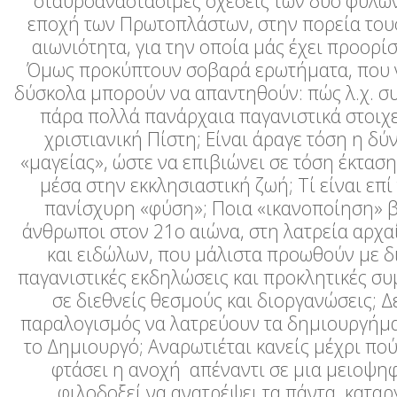
σταυροαναστάσιμες σχέσεις των δύο φύλων
εποχή των Πρωτοπλάστων, στην πορεία του
αιωνιότητα, για την οποία μάς έχει προορίσ
Όμως προκύπτουν σοβαρά ερωτήματα, που 
δύσκολα μπορούν να απαντηθούν: πώς λ.χ. σ
πάρα πολλά πανάρχαια παγανιστικά στοιχε
χριστιανική Πίστη; Είναι άραγε τόση η δύ
«μαγείας», ώστε να επιβιώνει σε τόση έκταση
μέσα στην εκκλησιαστική ζωή; Τί είναι επί
πανίσχυρη «φύση»; Ποια «ικανοποίηση» 
άνθρωποι στον 21
ο
αιώνα, στη λατρεία αρχα
και ειδώλων, που μάλιστα προωθούν με 
παγανιστικές εκδηλώσεις και προκλητικές σ
σε διεθνείς θεσμούς και διοργανώσεις; Δε
παραλογισμός να λατρεύουν τα δημιουργήμα
το Δημιουργό; Αναρωτιέται κανείς μέχρι πο
φτάσει η ανοχή απέναντι σε μια μειοψηφ
φιλοδοξεί να ανατρέψει τα πάντα, κατα