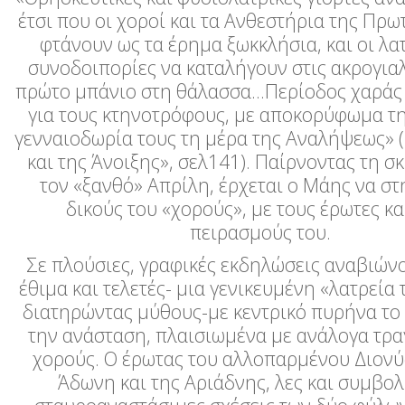
έτσι που οι χοροί και τα Ανθεστήρια της Πρω
φτάνουν ως τα έρημα ξωκκλήσια, και οι λα
συνοδοιπορίες να καταλήγουν στις ακρογιαλι
πρώτο μπάνιο στη θάλασσα…Περίοδος χαράς 
για τους κτηνοτρόφους, με αποκορύφωμα τ
γενναιοδωρία τους τη μέρα της Αναλήψεως» 
και της Άνοιξης», σελ141). Παίρνοντας τη σ
τον «ξανθό» Απρίλη, έρχεται ο Μάης να στ
δικούς του «χορούς», με τους έρωτες κα
πειρασμούς του.
Σε πλούσιες, γραφικές εκδηλώσεις αναβιών
έθιμα και τελετές- μια γενικευμένη «λατρεία 
διατηρώντας μύθους-με κεντρικό πυρήνα το 
την ανάσταση, πλαισιωμένα με ανάλογα τρα
χορούς. Ο έρωτας του αλλοπαρμένου Διονύ
Άδωνη και της Αριάδνης, λες και συμβολί