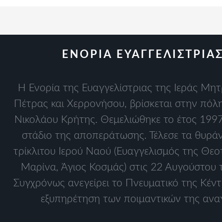
ΕΝΟΡΙΑ ΕΥΑΓΓΕΛΙΣΤΡΙΑ
Η Ενορία της Ευαγγελίστριας της Ιεράς Μη
Πέτρας και Χερρονήσου, βρίσκεται στην πόλη
Νικολάου Κρήτης. Θεμελιώθηκε το έτος 1997.
στάδιο της αποπεράτωσης. Τέλεσε τα θυράν
τρίκλιτου Ιερού Ναού (Ευαγγελισμός της Θεο
Μαρίνα, Άγιος Κοσμάς) στις 22 Αυγούστου 
Συγχρόνως ανεγείρει το Πνευματικό της Κέντ
εξυπηρέτηση των ποιμαντικών της ανα