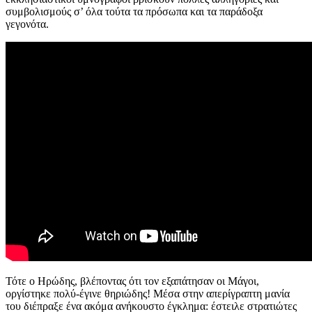
συμβολισμούς σ’ όλα τούτα τα πρόσωπα και τα παράδοξα
γεγονότα.
Τότε ο Ηρώδης, βλέποντας ότι τον εξαπάτησαν οι Μάγοι,
οργίστηκε πολύ-έγινε θηριώδης! Μέσα στην απερίγραπτη μανία
του διέπραξε ένα ακόμα ανήκουστο έγκλημα: έστειλε στρατιώτες