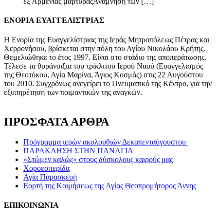
εξ Αρμενίας μάρτυραςΑνάμνηση των […]
ΕΝΟΡΙΑ ΕΥΑΓΓΕΛΙΣΤΡΙΑΣ
Η Ενορία της Ευαγγελίστριας της Ιεράς Μητροπόλεως Πέτρας και
Χερρονήσου, βρίσκεται στην πόλη του Αγίου Νικολάου Κρήτης.
Θεμελιώθηκε το έτος 1997. Είναι στο στάδιο της αποπεράτωσης.
Τέλεσε τα θυράνοιξια του τρίκλιτου Ιερού Ναού (Ευαγγελισμός
της Θεοτόκου, Αγία Μαρίνα, Άγιος Κοσμάς) στις 22 Αυγούστου
του 2010. Συγχρόνως ανεγείρει το Πνευματικό της Κέντρο, για την
εξυπηρέτηση των ποιμαντικών της αναγκών.
ΠΡΟΣΦΑΤΑ ΑΡΘΡΑ
Πρόγραμμα ιερών ακολουθιών Δεκαπενταύγουστου
ΠΑΡΑΚΛΗΣΗ ΣΤΗΝ ΠΑΝΑΓΙΑ
«Στώμεν καλώς» στους δύσκολους καιρούς μας
Xοροεσπερίδα
Αγία Παρασκευή
Eορτή της Κοιμήσεως της Αγίας Θεοπρομήτορος Άννης
ΕΠΙΚΟΙΝΩΝΙΑ