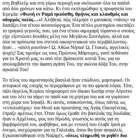
στη Βηθλεέμ και στη γύρω περιοχή και σκότωσαν όλα τα παιδιά
από δύο χρόνων και κάτω. Κι έτσι εκπληρώθηκε η προφητεία του
Ιερεμία:
«Φωνή εν Ραμά ηκούσθη, θρήνος και κλαυθμός και
οδυρμός πολύς…»!
Αλήθεια, πώς τόλμησε ο μανιακός «νάνος» να
διατάξει ένα τέτοιο ανοσιούργημα; Ένα πέπλο μυστηρίου σκεπάζει
το τραγικό γεγονός, που, για ένα τέτοιο αιμοχαρή τύραννο-ο οποίος
είχε εξοντώσει δεκάδες μέλη του Μεγάλου Συνεδρίου, αλλά και
όλα τα πρόσωπα του στενού οικογενειακού του περιβάλλοντος-
ήταν… «απλή ρουτίνα»! Ω, Αθώα Νήπια! Ω, Γλυκιές, αγγελικές
ψυχές! Σας τιμούμε ως τους Πρώτους Μάρτυρες, γιατί πεθάνατε
για το Χριστό μας, κι από τότε βρίσκεστε κοντά Του, για να
απολαμβάνετε την άφατη αγάπη Του, την αιώνια δόξα Του, στην
αγκαλιά Του!
Το τέλος του αιμοσταγούς βασιλιά ήταν επώδυνο, μαρτυρικό. Οι
ιστορικοί της εποχής το περιγράφουν με τα πιο φρικτά λόγια. Τότε,
πάλι άγγελος Κυρίου πληροφορεί τον δίκαιο Ιωσήφ στην Αίγυπτο
και του λέει να πάρει το παιδί και τη μητέρα του και να γυρίσουν
στη χώρα του Ισραήλ. Κι αυτός, υπακούοντας, όπως πάντα, ως
«εντολοδόχος» του Θεού και προστάτης της Αγίας Οικογένειας,
έπραξε αμέσως έτσι. Όταν όμως έμαθε ότι βασιλιάς της Ιουδαίας
ήταν ο Αρχέλαος, γιος του Ηρώδη, γνωστός κι αυτός για τη
βαρβαρότητά του, φοβήθηκε, και με εντολή που έλαβε ξανά με
όνειρο, ανεχώρησαν για τη Γαλιλαία, όπου θα ήταν ασφαλείς.
Εγκαταστάθηκαν στη Ναζαρέτ,
«όπως πληρωθή το ρηθέν δια