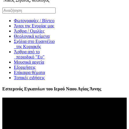
Νίκος Σιγανός, θεολόγος
Φωτογραφίες / Βίντεο
Άγιοι της Ενορίας μας
Άρθρα / Ομιλίες
Θεολογικά κείμενα
Σχόλια στο Ευαγγέλιο
της Κυριακής
Άρθρα από το
περιοδικό "Ευ"
Μουσικά αρχεία
Εξορμήσεις
Επίκαιρα θέματα
Τοπικές ειδήσεις
Εσπερινός Εγκαινίων του Ιερού Ναου Αγίας Άννης