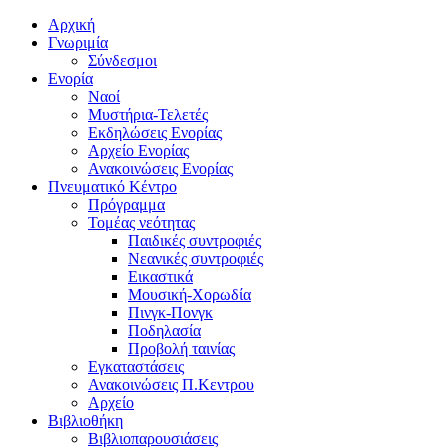
Αρχική
Γνωριμία
Σύνδεσμοι
Ενορία
Ναοί
Μυστήρια-Τελετές
Εκδηλώσεις Ενορίας
Αρχείο Ενορίας
Ανακοινώσεις Ενορίας
Πνευματικό Κέντρο
Πρόγραμμα
Τομέας νεότητας
Παιδικές συντροφιές
Νεανικές συντροφιές
Εικαστικά
Μουσική-Χορωδία
Πινγκ-Πονγκ
Ποδηλασία
Προβολή ταινίας
Εγκαταστάσεις
Ανακοινώσεις Π.Κεντρου
Αρχείο
Βιβλιοθήκη
Βιβλιοπαρουσιάσεις