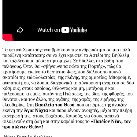
Τα φετινά Χριστούγεννα βρίσκουν την ανθρωπότητα σε μια πολύ
παράξενη κατάσταση: σα να έχει κρυφτεί το Αστέρι της Βηθλεέμ,
και ταξιδεύουμε μέσα στην ομίχλη. Σε θύελλα, στα βάθη του
πελάγους. Όταν θα «σβήνουνε τα φώτα της Γιορτής», πώς θα
κρατήσουμε εκείνο το θεσπέσιο Φως, που διέλυσε το πυκνό
σκοτάδι της ειδωλολατρίας, της πλάνης, της αμαρτίας; Μπορούμε,
αγαπητοί μου, να δούμε διαχρονικά τη σύγκρουση ανάμεσα σε δύο
κόσμους, στους οποίους, θέλοντας και μη, μετέχουμε και
παλεύουμε κι εμείς: αυτόν της Πτώσεως, της βίας, της φθοράς, του
θανάτου, και τον άλλο, της αγάπης, της χαράς, της ειρήνης, της
ελευθερίας. Στη
Βασιλεία του Θεού
, που οι πόρτες της άνοιξαν
εκείνη την
Άγια Νύχτα
και παραμένουν ανοιχτές, μέχρι την πλήρη
φανέρωσή της, στους Εσχάτους Καιρούς, για όσους ταπεινά
φιλοξενούν στη ζωή και στην καρδιά τους το
«Παιδίον Νέον, τον
προ αιώνων Θεόν»!