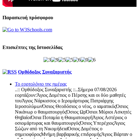
Παρασκευή πρόσφορου
Επισκέπτες της Ιστοσελίδας
Ορθόδοξος Συναξαριστής
Το εορτολόγιο της ημέρας
..:: Ορθόδοξος Συναξαριστής ::..Σήμερα 07/08/2026
εορτάζουν:Άγιος Δομέτιος ο Πέρσης και οι δύο μαθητές
τουΆγιος Νάρκισσος ο Ιερομάρτυρας Πατριάρχης
ΙεροσολύμωνΌσιος Θεοδόσιος ο νέος, ο ιαματικόςΌσιος
Νικάνωρ ο θαυματουργόςΌσιος ΩρΌσιοι Μύριοι Ασκητές
ΘηβαίοιΌσια Ποταμία η ΘαυματουργήΆγιος Αστέριος ο
οσιομάρτυρας και θαυματουργόςΌσιος ΥπερέχιοςΆγιος
Σώζων από τη ΝικομήδειαΌσιος Δομέτιος ο
σημειοφόροςΜνήμη βαρβαρικής επιδρομήςΆγιος Βάρταν ο