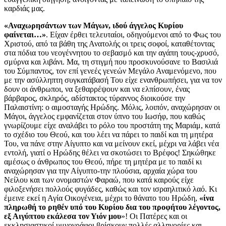
καρδιάς μας.
«Αναχωρησάντων των Μάγων, ιδού άγγελος Κυρίου
φαίνεται…»
. Είχαν έρθει τελευταίοι, οδηγούμενοι από το Φως του
Χριστού, από τα βάθη της Ανατολής οι τρεις σοφοί, καταθέτοντας
στα πόδια του νεογέννητου το σεβασμό και την αγάπη τους-χρυσό,
σμύρνα και λιβάνι. Μα, τη στιγμή που προσκυνούσανε το Βασιλιά
του Σύμπαντος, τον επί γενεές γενεών Μεγάλο Αναμενόμενο, που
με την ασύλληπτη συγκατάβασή Του είχε ενανθρωπήσει, για να τον
δουν οι άνθρωποι, να ξεθαρρέψουν και να ελπίσουν, ένας
βάρβαρος, σκληρός, αδίστακτος τύραννος διοικούσε την
Παλαιστίνη: ο αιμοσταγής Ηρώδης. Μόλις, λοιπόν, αναχώρησαν οι
Μάγοι, άγγελος εμφανίζεται στον ύπνο του Ιωσήφ, που καθώς
γνωρίζουμε είχε αναλάβει το ρόλο του προστάτη της Μαριάμ, κατά
το σχέδιο του Θεού, και του λέει να πάρει το παιδί και τη μητέρα
Του, να πάνε στην Αίγυπτο και να μείνουν εκεί, μέχρι να λάβει νέα
εντολή, γιατί ο Ηρώδης θέλει να σκοτώσει το Βρέφος! Σηκώθηκε
αμέσως ο άνθρωπος του Θεού, πήρε τη μητέρα με το παιδί κι
αναχώρησαν για την Αίγυπτο-την πλούσια, αρχαία χώρα του
Νείλου και των ονομαστών Φαραώ, που κατά καιρούς είχε
φιλοξενήσει πολλούς φυγάδες, καθώς και τον ισραηλιτικό λαό. Κι
έμεινε εκεί η Αγία Οικογένεια, μέχρι το θάνατο του Ηρώδη,
«ίνα
πληρωθή το ρηθέν υπό του Κυρίου δια του προφήτου λέγοντος,
εξ Αιγύπτου εκάλεσα τον Υιόν μου
»! Οι Πατέρες και οι
εκκλησιαστικοί υμνογράφοι βρίσκουν πολλές αλληγορίες και