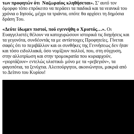
των προφητών ότι Ναζωραίος κληθήσεται».
Σ’ αυτό τον
όμορφο τόπο επρόκειτο να περάσει τα παιδικά και τα νεανικά του
χρόνια ο Ιησούς, μέχρι τα τριάντα, οπότε θα αρχίσει τη δημόσια
δράση Του.
«Δεύτε ίδωμεν πιστοί, πού εγεννήθη ο Χριστός…».
Οι
Ευαγγελιστές θέλουν να κατοχυρώσουν ιστορικά τις διηγήσεις και
τα γεγονότα, συνδέοντάς τα με αντίστοιχες Προφητείες. Γίνεται
σαφές ότι το περιβάλλον και οι συνθήκες της Γεννήσεως δεν ήταν
και τόσο ειδυλλιακά, όσο νομίζουν πολλοί, που, στη σύγχυση,
στην αλλοτρίωση και στην τρομοκρατία που κυριαρχούν,
«γιορτάζουν» εντελώς υλιστικά- μόνο με τα «ρεβεγιόν», τα
φαγοπότια, τα ξενύχτια. Αλειτούργητοι, ακοινώνητοι, μακριά από
το Δείπνο του Κυρίου!