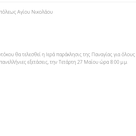
 πόλεως Αγίου Νικολάου
τόκου θα τελεσθεί η Ιερά παράκλησις της Παναγίας για όλους
ανελλήνιες εξετάσεις, την Τετάρτη 27 Μαΐου ώρα 8:00 μ.μ.