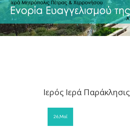
Ιερός Ιερά Παράκλησις
26,Μαΐ