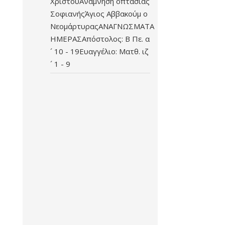
ΧριστούΑνάμνηση οπτασίας
ΣοφιανήςΆγιος Αββακούμ ο
ΝεομάρτυραςΑΝΑΓΝΩΣΜΑΤΑ
ΗΜΕΡΑΣΑπόστολος: Β Πε. α
´ 10 - 19Ευαγγέλιο: Ματθ. ιζ
´ 1 - 9