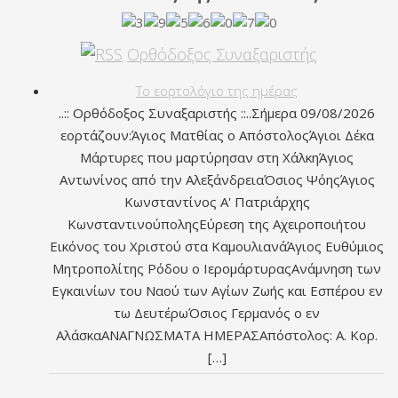
Ορθόδοξος Συναξαριστής
Το εορτολόγιο της ημέρας
..:: Ορθόδοξος Συναξαριστής ::..Σήμερα 09/08/2026
εορτάζουν:Άγιος Ματθίας ο ΑπόστολοςΆγιοι Δέκα
Μάρτυρες που μαρτύρησαν στη ΧάλκηΆγιος
Αντωνίνος από την ΑλεξάνδρειαΌσιος ΨόηςΆγιος
Κωνσταντίνος Α' Πατριάρχης
ΚωνσταντινούποληςΕύρεση της Αχειροποιήτου
Εικόνος του Χριστού στα ΚαμουλιανάΆγιος Ευθύμιος
Μητροπολίτης Ρόδου ο ΙερομάρτυραςΑνάμνηση των
Εγκαινίων του Ναού των Αγίων Ζωής και Εσπέρου εν
τω ΔευτέρωΌσιος Γερμανός ο εν
ΑλάσκαΑΝΑΓΝΩΣΜΑΤΑ ΗΜΕΡΑΣΑπόστολος: Α. Κορ.
[…]