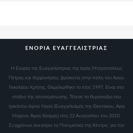
ΕΝΟΡΙΑ ΕΥΑΓΓΕΛΙΣΤΡΙΑΣ
Η Ενορία της Ευαγγελίστριας της Ιεράς Μητροπόλεως
Πέτρας και Χερρονήσου, βρίσκεται στην πόλη του Αγίου
Νικολάου Κρήτης. Θεμελιώθηκε το έτος 1997. Είναι στο
στάδιο της αποπεράτωσης. Τέλεσε τα θυράνοιξια του
τρίκλιτου Ιερού Ναού (Ευαγγελισμός της Θεοτόκου, Αγία
Μαρίνα, Άγιος Κοσμάς) στις 22 Αυγούστου του 2010.
Συγχρόνως ανεγείρει το Πνευματικό της Κέντρο, για την