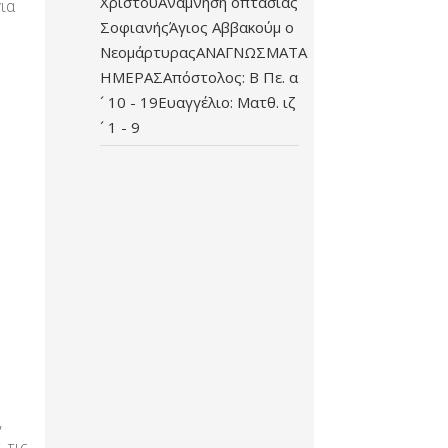
ΧριστούΑνάμνηση οπτασίας
για
ΣοφιανήςΆγιος Αββακούμ ο
ΝεομάρτυραςΑΝΑΓΝΩΣΜΑΤΑ
ΗΜΕΡΑΣΑπόστολος: Β Πε. α
´ 10 - 19Ευαγγέλιο: Ματθ. ιζ
´ 1 - 9
,
 τις