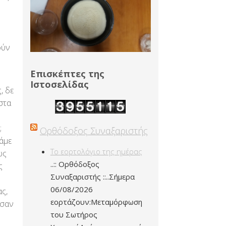
’
ούν
Επισκέπτες της
Ιστοσελίδας
, δε
ιστα
;
Ορθόδοξος Συναξαριστής
πάμε
Το εορτολόγιο της ημέρας
ως
..:: Ορθόδοξος
ς
Συναξαριστής ::..Σήμερα
06/08/2026
ας,
εορτάζουν:Μεταμόρφωση
 σαν
του Σωτήρος