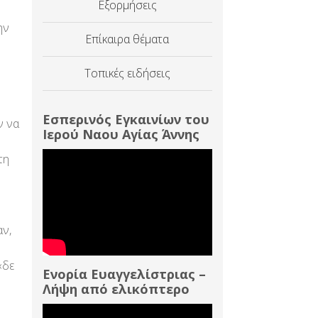
Εξορμήσεις
ην
Επίκαιρα θέματα
Τοπικές ειδήσεις
Εσπερινός Εγκαινίων του
ν να
Ιερού Ναου Αγίας Άννης
τη
αν,
«δε
Ενορία Ευαγγελίστριας –
Λήψη από ελικόπτερο