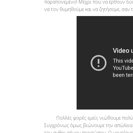
παραπονεμένο! Μέχρι που να έρθουν δύσκο
να τον θυμηθούμε και να ζητήσομε, σαν 
Πολλές φορές εμείς νιώθουμε πολύ καλύ
Συγχρόνως όμως βιώνουμε την απώλεια τ
του ανθρωπίνου προσώπου. Ο μοντέρνος τ