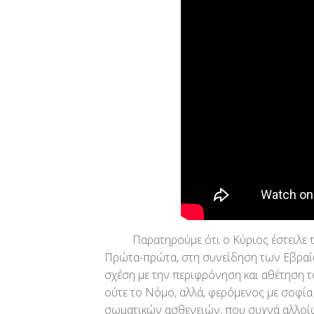
Παρατηρούμε ότι ο Κύριος έστειλε τους
Πρώτα-πρώτα, στη συνείδηση των Εβραίω
σχέση με την περιφρόνηση και αθέτηση τ
ούτε το Νόμο, αλλά, φερόμενος με σοφία 
σωματικών ασθενειών, που συχνά αλλοί