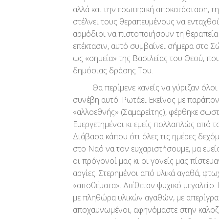
αλλά και την εσωτερική αποκατάσταση, της
στέλνει τους θεραπευμένους να ενταχθούν
αρμόδιοι να πιστοποιήσουν τη θεραπεία
επέκτασιν, αυτό συμβαίνει σήμερα στο Σ
ως «σημεία» της Βασιλείας του Θεού, που
δημόσιας δράσης Του.
Θα περίμενε κανείς να γύριζαν όλοι οι
συνέβη αυτό. Ρωτάει Εκείνος με παράπονο,
«αλλοεθνής» (Σαμαρείτης), φέρθηκε σωστ
Ευεργετημένοι κι εμείς πολλαπλώς από τ
Διάβασα κάπου ότι όλες τις ημέρες δεχόμα
στο Ναό να τον ευχαριστήσουμε, μα εμεί
οι πρόγονοί μας κι οι γονείς μας πίστευα
αργίες. Στερημένοι από υλικά αγαθά, φτ
«αποθέματα». Διέθεταν ψυχικό μεγαλείο. Ε
με πληθώρα υλικών αγαθών, με απερίγραπ
αποχαυνωμένοι, αφηνόμαστε στην καλοζω