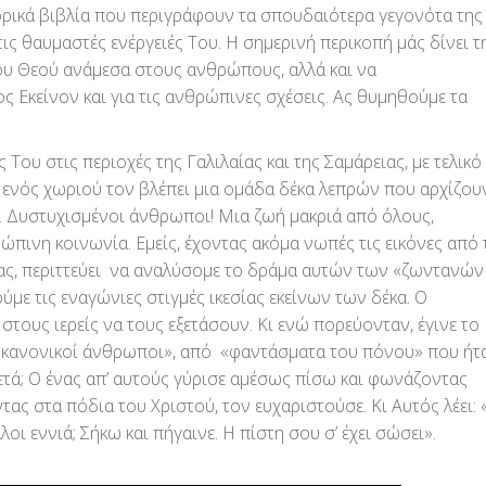
ορικά βιβλία που περιγράφουν τα σπουδαιότερα γεγονότα της
τις θαυμαστές ενέργειές Του. Η σημερινή περικοπή μάς δίνει τ
ου Θεού ανάμεσα στους ανθρώπους, αλλά και να
ς Εκείνον και για τις ανθρώπινες σχέσεις. Ας θυμηθούμε τα
 στις περιοχές της Γαλιλαίας και της Σαμάρειας, με τελικό
 ενός χωριού τον βλέπει μια ομάδα δέκα λεπρών που αρχίζου
 Δυστυχισμένοι άνθρωποι! Μια ζωή μακριά από όλους,
πινη κοινωνία. Εμείς, έχοντας ακόμα νωπές τις εικόνες από 
ας, περιττεύει να αναλύσομε το δράμα αυτών των «ζωντανών
ε τις εναγώνιες στιγμές ικεσίας εκείνων των δέκα. Ο
στους ιερείς να τους εξετάσουν. Κι ενώ πορεύονταν, έγινε το
ς, «κανονικοί άνθρωποι», από «φαντάσματα του πόνου» που ήτ
 μετά; Ο ένας απ’ αυτούς γύρισε αμέσως πίσω και φωνάζοντας
ας στα πόδια του Χριστού, τον ευχαριστούσε. Κι Αυτός λέει: 
λοι εννιά; Σήκω και πήγαινε. Η πίστη σου σ’ έχει σώσει».