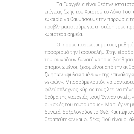
Τα Ευαγγέλια είναι θεόπνευστα ιστ
επίγειας ζωής του Χριστού-το Λόγο Του, 
ευκαιρία να θαυμάσουμε την παρουσία τ
προβληματιστούμε για τη στάση τους προ
κυριότερα σημεία.
Ο Ιησούς πορεύεται με τους μαθητές Του
προορισμό την Ιερουσαλήμ. Στην είσοδο
του φωνάζουν δυνατά να τους βοηθήσει.
απομονωμένοι, ξεκομμένοι από την ανθρώ
ζωή των «φυλακισμένων» της Σπιναλόγκ
νεκρών». Μπορούμε λοιπόν να φανταστούμ
φιλεύσπλαχνος Κύριος τους λέει να πάνε 
θαύμα της γιατρειάς τους! Έγιναν υγιεί
οι «σκιές του εαυτού τους». Μα τι έγινε
δυνατά, δοξολογούσε το Θεό. Και πέφτοντ
θεραπεύτηκαν και οι δέκα; Πού είναι οι άλ