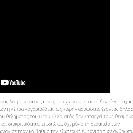
 λεπρούς στους ιερείς του χωριού, κι αυτό δεν είναι τυχαί
ν η λέπρα λογαριαζόταν ως «ιερή» αρρώστια, έχοντας δηλα
ου θελήματος του Θεού. Ο Χριστός δεν καταργεί τους θεσμούς
και διακριτικότητα, επιδιώκει, όχι μόνο τη θεραπεία των
ωναν σε τραγικό βαθμό την εξωτερική εμφάνιση των ανθρώπ