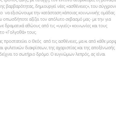
 της βαρβαρότητας, δημιουργεί νέες «ασθένειες», του σύγχρο
ικο να εξισώνουμε την κατάσταση κάποιας κοινωνικής ομάδας
ου οπωσδήποτε αξίζει τον απόλυτο σεβασμό μας- με την για
 δραματικά αθώους από τις «υγιείς» κοινωνίες και τους
πτο «Γολγοθά» τους.
προστατεύει ο Θεός από τις ασθένειες, μα κι από κάθε μορ
αι φυλετικών διακρίσεων, της αχαριστίας και της αποξένωσής
 δείχνει το σωτήριο δρόμο. Ο ευγνώμων λεπρός, ας είναι