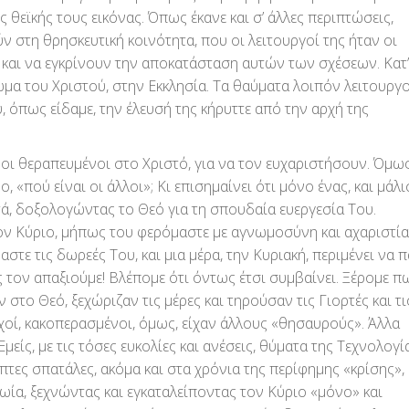
 θεϊκής τους εικόνας. Όπως έκανε και σ’ άλλες περιπτώσεις,
 στη θρησκευτική κοινότητα, που οι λειτουργοί της ήταν οι
 και να εγκρίνουν την αποκατάσταση αυτών των σχέσεων. Κατ
ώμα του Χριστού, στην Εκκλησία. Τα θαύματα λοιπόν λειτουργ
, όπως είδαμε, την έλευσή της κήρυττε από την αρχή της
 θεραπευμένοι στο Χριστό, για να τον ευχαριστήσουν. Όμως
 «πού είναι οι άλλοι»; Κι επισημαίνει ότι μόνο ένας, και μάλ
ά, δοξολογώντας το Θεό για τη σπουδαία ευεργεσία Του.
ον Κύριο, μήπως του φερόμαστε με αγνωμοσύνη και αχαριστία
στε τις δωρεές Του, και μια μέρα, την Κυριακή, περιμένει να 
ς τον απαξιούμε! Βλέπομε ότι όντως έτσι συμβαίνει. Ξέρομε π
ν στο Θεό, ξεχώριζαν τις μέρες και τηρούσαν τις Γιορτές και τι
ωχοί, κακοπερασμένοι, όμως, είχαν άλλους «θησαυρούς». Άλλα
μείς, με τις τόσες ευκολίες και ανέσεις, θύματα της Τεχνολογί
τες σπατάλες, ακόμα και στα χρόνια της περίφημης «κρίσης»,
ία, ξεχνώντας και εγκαταλείποντας τον Κύριο «μόνο» και