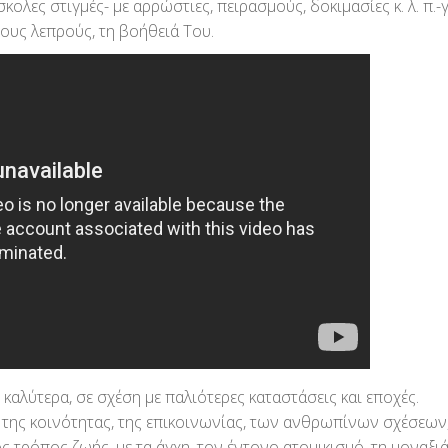
λες στιγμές- με αρρώστιες, πειρασμούς, δοκιμασίες κ. λ. π.-
τους λεπρούς, τη βοήθειά Του.
τερα, σε σχέση με παλιότερες καταστάσεις και εποχές.
ης κοινότητας, της επικοινωνίας, των ανθρωπίνων σχέσεων
ρόπος ζωής, με τα άγχη, τον έντονο ατομικισμό, τη μοναξιά,