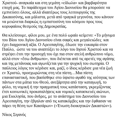
Χριστού- αναγκαία και στη γεμάτη «είδωλα» και βαρβαρότητα
εποχή μας. Το παράδειγμα του Αγίου Διονυσίου θα μπορούσε να
εμπνεύσει όλους, αλλά ιδιαιτέρως τους λειτουργούς της
Δικαιοσύνης, και μάλιστα, μετά από τραγικά γεγονότα, που κάνουν
να μειώνεται διαρκώς η εμπιστοσύνη του κόσμου προς τους
κορυφαίους θεσμούς της Δημοκρατίας.
Θα κλείσουμε, φίλοι μου, με ένα πολύ ωραίο κείμενο: «Το μήνυμα
του Βίου του Αγίου Διονυσίου είναι σαφές και μεγαλειώδες και
έχει διαχρονική αξία. Ο Αρεοπαγίτης, έδωσε την ευκαιρία στον
Παύλο, ώστε να του αναπτύξει το λόγο του Ιησού Χριστού και να
στρέψει έτσι την προσοχή του όχι πια στον ατελή ανθρώπινο νόμο,
αλλά στον «ἔσω ἄνθρωπο», που διέπεται από τις αρετές της αγάπης
και της μετάνοιας και αγωνίζεται για την ψυχική του σωτηρία. Ο
παύλειος λόγος τον κέρδισε και, μαζί, ο ίδιος κέρδισε μια νέα ζωή
εν Χριστώ, προσχωρώντας στη νέα πίστη…Μια πίστη
επανασταστική, που βασίσθηκε στο ύψιστο αγαθό της ισότητας των
πάντων στα μάτια του Θεού, ανεξάρτητα από την καταγωγή, το
φύλο, τη νομική ή την πραγματική τους κατάσταση, γκρεμίζοντας
έτσι κοινωνικές προκαταλήψεις και νομικές κατασκευές αιώνων,
μια Εκκλησία, που άνδρες, με το ανάστημα του Διονυσίου του
Αρεοπαγίτη, την έβγαλαν από τις κατακόμβες και την έφθασαν να
πάρει τη θέση των Καισάρων» («Ένωση διοικητικών Δικαστών»).
Νίκος Σιγανός