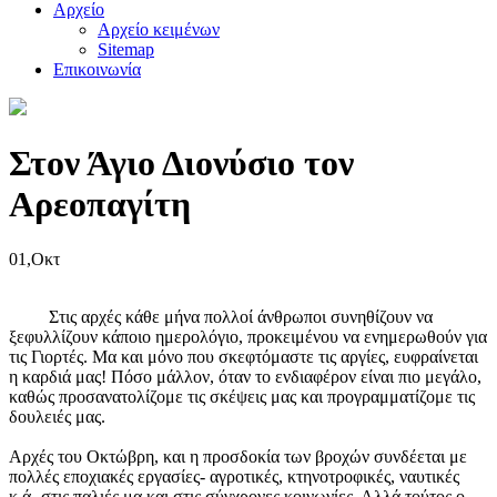
Αρχείο
Αρχείο κειμένων
Sitemap
Επικοινωνία
Στον Άγιο Διονύσιο τον
Αρεοπαγίτη
01,Οκτ
Στις αρχές κάθε μήνα πολλοί άνθρωποι συνηθίζουν να
ξεφυλλίζουν κάποιο ημερολόγιο, προκειμένου να ενημερωθούν για
τις Γιορτές. Μα και μόνο που σκεφτόμαστε τις αργίες, ευφραίνεται
η καρδιά μας! Πόσο μάλλον, όταν το ενδιαφέρον είναι πιο μεγάλο,
καθώς προσανατολίζομε τις σκέψεις μας και προγραμματίζομε τις
δουλειές μας.
Αρχές του Οκτώβρη, και η προσδοκία των βροχών συνδέεται με
πολλές εποχιακές εργασίες- αγροτικές, κτηνοτροφικές, ναυτικές
κ.ά.-στις παλιές μα και στις σύγχρονες κοινωνίες. Αλλά τούτος ο