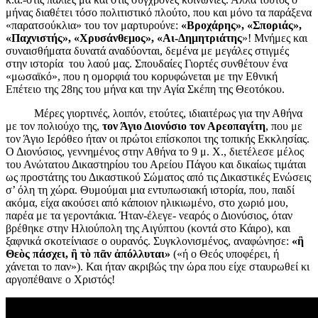
μήνας διαθέτει τόσο πολιτιστικό πλούτο, που και μόνο τα παράξενα
«παρατσούκλια» του τον μαρτυρούνε:
«Βροχάρης», «Σποριάς»,
«Παχνιστής», «Χρυσάνθεμος», «Αι-Δημητριάτης
»! Μνήμες και
συναισθήματα δυνατά αναδύονται, δεμένα με μεγάλες στιγμές
στην ιστορία του λαού μας. Σπουδαίες Γιορτές συνθέτουν ένα
«μωσαϊκό», που η ομορφιά του κορυφώνεται με την Εθνική
Επέτειο της 28ης του μήνα και την Αγία Σκέπη της Θεοτόκου.
Μέρες γιορτινές, λοιπόν, ετούτες, ιδιαιτέρως για την Αθήνα
με τον πολιούχο της,
τον Άγιο Διονύσιο τον Αρεοπαγίτη
, που με
τον Άγιο Ιερόθεο ήταν οι πρώτοι επίσκοποι της τοπικής Εκκλησίας.
Ο Διονύσιος, γεννημένος στην Αθήνα το 9 μ. Χ., διετέλεσε μέλος
του Ανώτατου Δικαστηρίου του Αρείου Πάγου και δικαίως τιμάται
ως προστάτης του Δικαστικού Σώματος από τις Δικαστικές Ενώσεις
σ’ όλη τη χώρα. Θυμούμαι μια εντυπωσιακή ιστορία, που, παιδί
ακόμα, είχα ακούσει από κάποιον ηλικιωμένο, στο χωριό μου,
παρέα με τα γεροντάκια. Ήταν-έλεγε- νεαρός ο Διονύσιος, όταν
βρέθηκε στην Ηλιούπολη της Αιγύπτου (κοντά στο Κάιρο), και
ξαφνικά σκοτείνιασε ο ουρανός. Συγκλονισμένος, αναφώνησε:
«ἢ
Θεὸς πάσχει, ἢ τὸ πᾶν ἀπόλλυται»
(«ή ο Θεός υποφέρει, ή
χάνεται το παν»). Και ήταν ακριβώς την ώρα που είχε σταυρωθεί κι
αργοπέθαινε ο Χριστός!