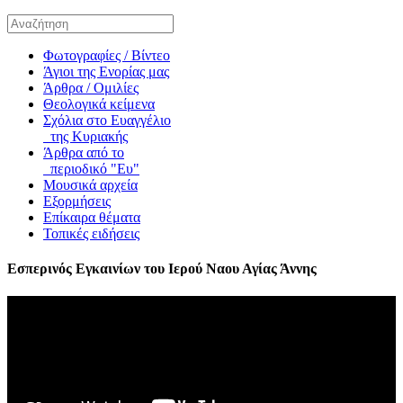
Φωτογραφίες / Βίντεο
Άγιοι της Ενορίας μας
Άρθρα / Ομιλίες
Θεολογικά κείμενα
Σχόλια στο Ευαγγέλιο
της Κυριακής
Άρθρα από το
περιοδικό "Ευ"
Μουσικά αρχεία
Εξορμήσεις
Επίκαιρα θέματα
Τοπικές ειδήσεις
Εσπερινός Εγκαινίων του Ιερού Ναου Αγίας Άννης