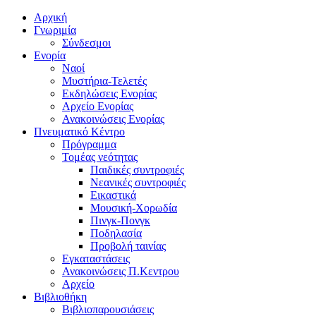
Αρχική
Γνωριμία
Σύνδεσμοι
Ενορία
Ναοί
Μυστήρια-Τελετές
Εκδηλώσεις Ενορίας
Αρχείο Ενορίας
Ανακοινώσεις Ενορίας
Πνευματικό Κέντρο
Πρόγραμμα
Τομέας νεότητας
Παιδικές συντροφιές
Νεανικές συντροφιές
Εικαστικά
Μουσική-Χορωδία
Πινγκ-Πονγκ
Ποδηλασία
Προβολή ταινίας
Εγκαταστάσεις
Ανακοινώσεις Π.Κεντρου
Αρχείο
Βιβλιοθήκη
Βιβλιοπαρουσιάσεις