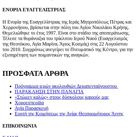
ΕΝΟΡΙΑ ΕΥΑΓΓΕΛΙΣΤΡΙΑΣ
Η Ενορία της Ευαγγελίστριας της Ιεράς Μητροπόλεως Πέτρας και
Χερρονήσου, βρίσκεται στην πόλη του Αγίου Νικολάου Κρήτης.
Θεμελιώθηκε το έτος 1997. Είναι στο στάδιο της αποπεράτωσης.
Τέλεσε τα θυράνοιξια του τρίκλιτου Ιερού Ναού (Ευαγγελισμός
της Θεοτόκου, Αγία Μαρίνα, Άγιος Κοσμάς) στις 22 Αυγούστου
του 2010. Συγχρόνως ανεγείρει το Πνευματικό της Κέντρο, για την
εξυπηρέτηση των ποιμαντικών της αναγκών.
ΠΡΟΣΦΑΤΑ ΑΡΘΡΑ
Πρόγραμμα ιερών ακολουθιών Δεκαπενταύγουστου
ΠΑΡΑΚΛΗΣΗ ΣΤΗΝ ΠΑΝΑΓΙΑ
«Στώμεν καλώς» στους δύσκολους καιρούς μας
Xοροεσπερίδα
Αγία Παρασκευή
Eορτή της Κοιμήσεως της Αγίας Θεοπρομήτορος Άννης
ΕΠΙΚΟΙΝΩΝΙΑ