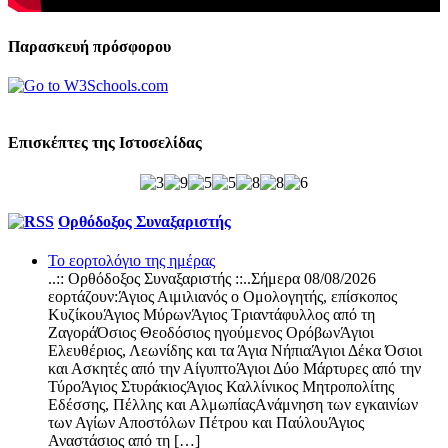
Παρασκευή πρόσφορου
Επισκέπτες της Ιστοσελίδας
Ορθόδοξος Συναξαριστής
Το εορτολόγιο της ημέρας
..:: Ορθόδοξος Συναξαριστής ::..Σήμερα 08/08/2026
εορτάζουν:Άγιος Αιμιλιανός ο Ομολογητής, επίσκοπος
ΚυζίκουΆγιος ΜύρωνΆγιος Τριαντάφυλλος από τη
ΖαγοράΌσιος Θεοδόσιος ηγούμενος ΟρόβωνΆγιοι
Ελευθέριος, Λεωνίδης και τα Άγια ΝήπιαΆγιοι Δέκα Όσιοι
και Ασκητές από την ΑίγυπτοΆγιοι Δύο Μάρτυρες από την
ΤύροΆγιος ΣτυράκιοςΆγιος Καλλίνικος Μητροπολίτης
Εδέσσης, Πέλλης και ΑλμωπίαςAνάμνηση των εγκαινίων
των Αγίων Αποστόλων Πέτρου και ΠαύλουΆγιος
Αναστάσιος από τη […]