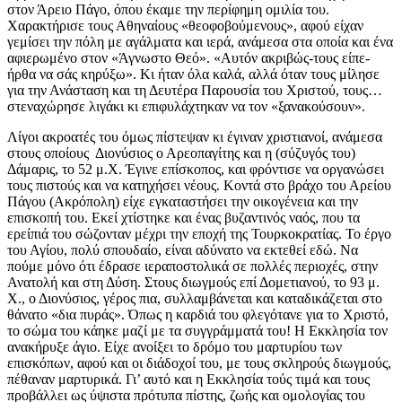
στον Άρειο Πάγο, όπου έκαμε την περίφημη ομιλία του.
Χαρακτήρισε τους Αθηναίους «θεοφοβούμενους», αφού είχαν
γεμίσει την πόλη με αγάλματα και ιερά, ανάμεσα στα οποία και ένα
αφιερωμένο στον «Άγνωστο Θεό». «Αυτόν ακριβώς-τους είπε-
ήρθα να σάς κηρύξω». Κι ήταν όλα καλά, αλλά όταν τους μίλησε
για την Ανάσταση και τη Δευτέρα Παρουσία του Χριστού, τους…
στεναχώρησε λιγάκι κι επιφυλάχτηκαν να τον «ξανακούσουν».
Λίγοι ακροατές του όμως πίστεψαν κι έγιναν χριστιανοί, ανάμεσα
στους οποίους Διονύσιος ο Αρεοπαγίτης και η (σύζυγός του)
Δάμαρις, το 52 μ.Χ. Έγινε επίσκοπος, και φρόντισε να οργανώσει
τους πιστούς και να κατηχήσει νέους. Κοντά στο βράχο του Αρείου
Πάγου (Ακρόπολη) είχε εγκαταστήσει την οικογένεια και την
επισκοπή του. Εκεί χτίστηκε και ένας βυζαντινός ναός, που τα
ερείπιά του σώζονταν μέχρι την εποχή της Τουρκοκρατίας. Το έργο
του Αγίου, πολύ σπουδαίο, είναι αδύνατο να εκτεθεί εδώ. Να
πούμε μόνο ότι έδρασε ιεραποστολικά σε πολλές περιοχές, στην
Ανατολή και στη Δύση. Στους διωγμούς επί Δομετιανού, το 93 μ.
Χ., ο Διονύσιος, γέρος πια, συλλαμβάνεται και καταδικάζεται στο
θάνατο «δια πυράς». Όπως η καρδιά του φλεγότανε για το Χριστό,
το σώμα του κάηκε μαζί με τα συγγράμματά του! Η Εκκλησία τον
ανακήρυξε άγιο. Είχε ανοίξει το δρόμο του μαρτυρίου των
επισκόπων, αφού και οι διάδοχοί του, με τους σκληρούς διωγμούς,
πέθαναν μαρτυρικά. Γι’ αυτό και η Εκκλησία τούς τιμά και τους
προβάλλει ως ύψιστα πρότυπα πίστης, ζωής και ομολογίας του