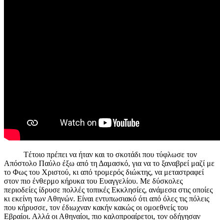
Tέτοιο πρέπει να ήταν και το σκοτάδι που τύφλωσε τον
Απόστολο Παύλο έξω από τη Δαμασκό, για να το ξαναβρεί μαζί με
το Φως του Χριστού, κι από τρομερός διώκτης, να μεταστραφεί
στον πιο ένθερμο κήρυκα του Ευαγγελίου. Με δύσκολες
περιοδείες ίδρυσε πολλές τοπικές Εκκλησίες, ανάμεσα στις οποίες
κι εκείνη των Αθηνών. Είναι εντυπωσιακό ότι από όλες τις πόλεις
που κήρυσσε, τον έδιωχναν κακήν κακώς οι ομοεθνείς του
Εβραίοι. Αλλά οι Αθηναίοι, πιο καλοπροαίρετοι, τον οδήγησαν