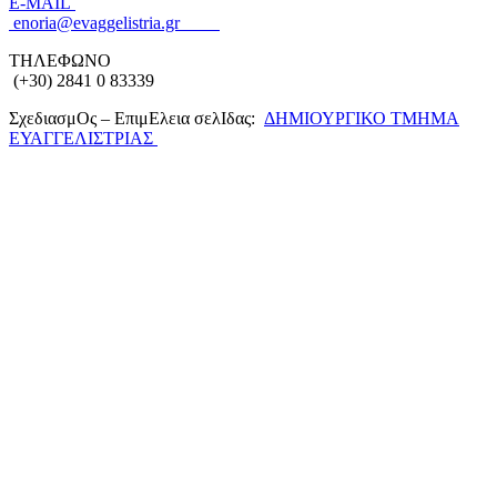
Ε-MAIL
enoria@evaggelistria.gr
ΤΗΛΕΦΩΝΟ
(+30) 2841 0 83339
ΣχεδιασμΟς – ΕπιμΕλεια σελΙδας:
ΔΗΜΙΟΥΡΓΙΚΟ ΤΜΗΜΑ
ΕΥΑΓΓΕΛΙΣΤΡΙΑΣ