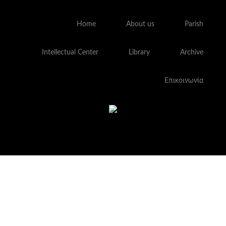
Home
About us
Parish
Intellectual Center
Library
Archive
Επικοινωνία