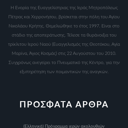
Η Ενορία της Ευαγγελίστριας της Ιεράς Μητροπόλεως
Πέτρας και Χερρονήσου, βρίσκεται στην πόλη του Αγίου
Νικολάου Κρήτης. Θεμελιώθηκε το έτος 1997. Είναι στο
στάδιο της αποπεράτωσης. Τέλεσε τα θυράνοιξια του
τρίκλιτου Ιερού Ναού (Ευαγγελισμός της Θεοτόκου, Αγία
Μαρίνα, Άγιος Κοσμάς) στις 22 Αυγούστου του 2010.
Συγχρόνως ανεγείρει το Πνευματικό της Κέντρο, για την
εξυπηρέτηση των ποιμαντικών της αναγκών.
ΠΡΟΣΦΑΤΑ ΑΡΘΡΑ
(Ελληνικά) Πρόγραμμα ιερών ακολουθιών