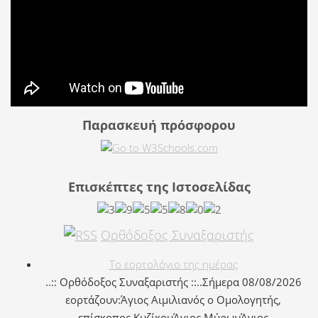
Παρασκευή πρόσφορου
Επισκέπτες της Ιστοσελίδας
Ορθόδοξος Συναξαριστής
Το εορτολόγιο της ημέρας
..:: Ορθόδοξος Συναξαριστής ::..Σήμερα 08/08/2026
εορτάζουν:Άγιος Αιμιλιανός ο Ομολογητής,
επίσκοπος ΚυζίκουΆγιος ΜύρωνΆγιος