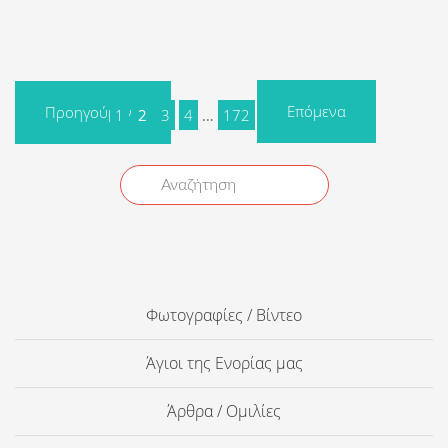
Επόμενα
Προηγούμενα
1
2
3
4
…
172
Φωτογραφίες / Βίντεο
Άγιοι της Ενορίας μας
Άρθρα / Ομιλίες