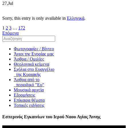
27,Jul
Sorry, this entry is only available in
Ελληνικά
.
1
2
3
…
172
Επόμενα
Φωτογραφίες / Βίντεο
Άγιοι της Ενορίας μας
Άρθρα / Ομιλίες
Θεολογικά κείμενα
Σχόλια στο Ευαγγέλιο
της Κυριακής
Άρθρα από το
περιοδικό "Ευ"
Μουσικά αρχεία
Εξορμήσεις
Επίκαιρα θέματα
Τοπικές ειδήσεις
Εσπερινός Εγκαινίων του Ιερού Ναου Αγίας Άννης