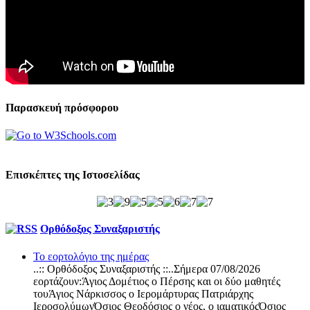
Παρασκευή πρόσφορου
Επισκέπτες της Ιστοσελίδας
Ορθόδοξος Συναξαριστής
Το εορτολόγιο της ημέρας
..:: Ορθόδοξος Συναξαριστής ::..Σήμερα 07/08/2026
εορτάζουν:Άγιος Δομέτιος ο Πέρσης και οι δύο μαθητές
τουΆγιος Νάρκισσος ο Ιερομάρτυρας Πατριάρχης
ΙεροσολύμωνΌσιος Θεοδόσιος ο νέος, ο ιαματικόςΌσιος