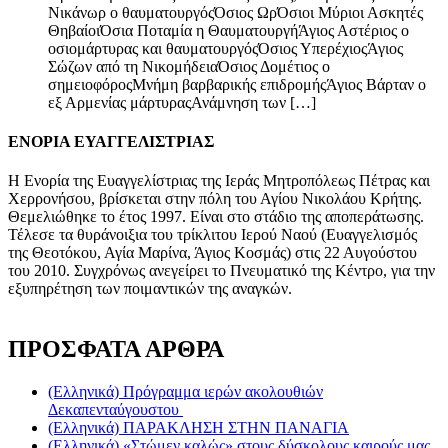
Νικάνωρ ο θαυματουργόςΌσιος ΩρΌσιοι Μύριοι Ασκητές
ΘηβαίοιΌσια Ποταμία η ΘαυματουργήΆγιος Αστέριος ο
οσιομάρτυρας και θαυματουργόςΌσιος ΥπερέχιοςΆγιος
Σώζων από τη ΝικομήδειαΌσιος Δομέτιος ο
σημειοφόροςΜνήμη βαρβαρικής επιδρομήςΆγιος Βάρταν ο
εξ Αρμενίας μάρτυραςΑνάμνηση των […]
ΕΝΟΡΙΑ ΕΥΑΓΓΕΛΙΣΤΡΙΑΣ
Η Ενορία της Ευαγγελίστριας της Ιεράς Μητροπόλεως Πέτρας και
Χερρονήσου, βρίσκεται στην πόλη του Αγίου Νικολάου Κρήτης.
Θεμελιώθηκε το έτος 1997. Είναι στο στάδιο της αποπεράτωσης.
Τέλεσε τα θυράνοιξια του τρίκλιτου Ιερού Ναού (Ευαγγελισμός
της Θεοτόκου, Αγία Μαρίνα, Άγιος Κοσμάς) στις 22 Αυγούστου
του 2010. Συγχρόνως ανεγείρει το Πνευματικό της Κέντρο, για την
εξυπηρέτηση των ποιμαντικών της αναγκών.
ΠΡΟΣΦΑΤΑ ΑΡΘΡΑ
(Ελληνικά) Πρόγραμμα ιερών ακολουθιών
Δεκαπενταύγουστου
(Ελληνικά) ΠΑΡΑΚΛΗΣΗ ΣΤΗΝ ΠΑΝΑΓΙΑ
(Ελληνικά) «Στώμεν καλώς» στους δύσκολους καιρούς μας