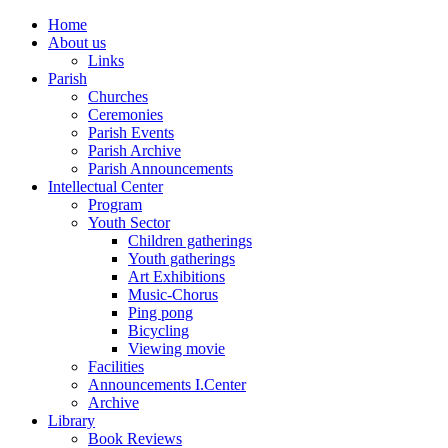
Home
About us
Links
Parish
Churches
Ceremonies
Parish Events
Parish Archive
Parish Announcements
Intellectual Center
Program
Youth Sector
Children gatherings
Youth gatherings
Art Exhibitions
Music-Chorus
Ping pong
Bicycling
Viewing movie
Facilities
Announcements I.Center
Archive
Library
Book Reviews