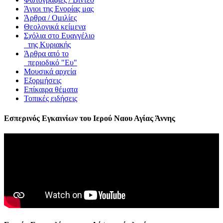
Άγιοι της Ενορίας μας
Άρθρα / Ομιλίες
Θεολογικά κείμενα
Σχόλια στο Ευαγγέλιο
της Κυριακής
Άρθρα από το
περιοδικό "Ευ"
Μουσικά αρχεία
Εξορμήσεις
Επίκαιρα θέματα
Τοπικές ειδήσεις
Εσπερινός Εγκαινίων του Ιερού Ναου Αγίας Άννης