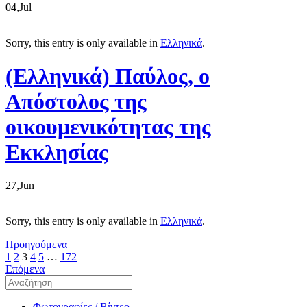
04,Jul
Sorry, this entry is only available in
Ελληνικά
.
(Ελληνικά) Παύλος, ο
Απόστολος της
oικουμενικότητας της
Εκκλησίας
27,Jun
Sorry, this entry is only available in
Ελληνικά
.
Προηγούμενα
1
2
3
4
5
…
172
Επόμενα
Φωτογραφίες / Βίντεο