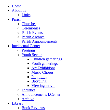
Home
About us
Links
Parish
Churches
Ceremonies
Parish Events
Parish Archive
Parish Announcements
Intellectual Center
Program
Youth Sector
Children gatherings
Youth gatherings
Art Exhibitions
Music-Chorus
Ping pong
Bicycling
Viewing movie
Facilities
Announcements I.Center
Archive
Library
Book Reviews