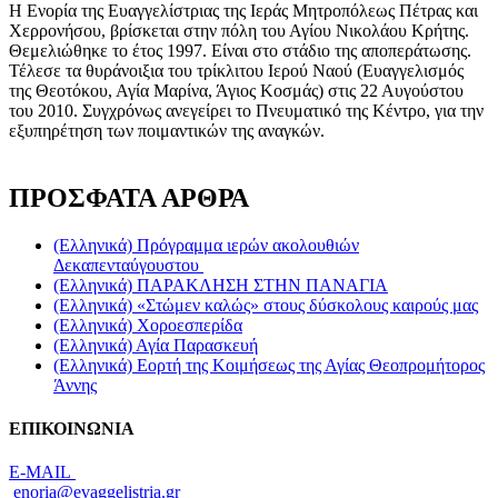
Η Ενορία της Ευαγγελίστριας της Ιεράς Μητροπόλεως Πέτρας και
Χερρονήσου, βρίσκεται στην πόλη του Αγίου Νικολάου Κρήτης.
Θεμελιώθηκε το έτος 1997. Είναι στο στάδιο της αποπεράτωσης.
Τέλεσε τα θυράνοιξια του τρίκλιτου Ιερού Ναού (Ευαγγελισμός
της Θεοτόκου, Αγία Μαρίνα, Άγιος Κοσμάς) στις 22 Αυγούστου
του 2010. Συγχρόνως ανεγείρει το Πνευματικό της Κέντρο, για την
εξυπηρέτηση των ποιμαντικών της αναγκών.
ΠΡΟΣΦΑΤΑ ΑΡΘΡΑ
(Ελληνικά) Πρόγραμμα ιερών ακολουθιών
Δεκαπενταύγουστου
(Ελληνικά) ΠΑΡΑΚΛΗΣΗ ΣΤΗΝ ΠΑΝΑΓΙΑ
(Ελληνικά) «Στώμεν καλώς» στους δύσκολους καιρούς μας
(Ελληνικά) Xοροεσπερίδα
(Ελληνικά) Αγία Παρασκευή
(Ελληνικά) Eορτή της Κοιμήσεως της Αγίας Θεοπρομήτορος
Άννης
ΕΠΙΚΟΙΝΩΝΙΑ
Ε-MAIL
enoria@evaggelistria.gr