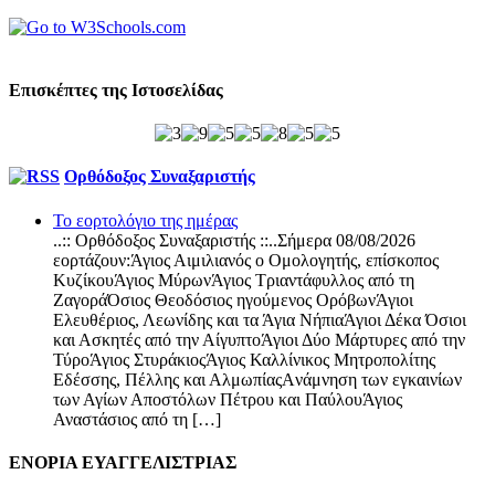
Επισκέπτες της Ιστοσελίδας
Ορθόδοξος Συναξαριστής
Το εορτολόγιο της ημέρας
..:: Ορθόδοξος Συναξαριστής ::..Σήμερα 08/08/2026
εορτάζουν:Άγιος Αιμιλιανός ο Ομολογητής, επίσκοπος
ΚυζίκουΆγιος ΜύρωνΆγιος Τριαντάφυλλος από τη
ΖαγοράΌσιος Θεοδόσιος ηγούμενος ΟρόβωνΆγιοι
Ελευθέριος, Λεωνίδης και τα Άγια ΝήπιαΆγιοι Δέκα Όσιοι
και Ασκητές από την ΑίγυπτοΆγιοι Δύο Μάρτυρες από την
ΤύροΆγιος ΣτυράκιοςΆγιος Καλλίνικος Μητροπολίτης
Εδέσσης, Πέλλης και ΑλμωπίαςAνάμνηση των εγκαινίων
των Αγίων Αποστόλων Πέτρου και ΠαύλουΆγιος
Αναστάσιος από τη […]
ΕΝΟΡΙΑ ΕΥΑΓΓΕΛΙΣΤΡΙΑΣ