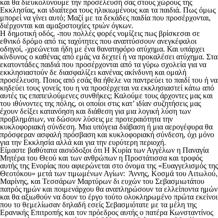
και θα διευκολύνουμε την προσέλευσή σας στους χώρους της
Εκκλησίας, και ιδιαίτερα τους ηλικιωμένους και τα παιδιά. Πως όμως
μπορεί να γίνει αυτό; Μαζί με τα δεκάδες παιδία που προσέρχονται,
διέρχονται και αμαξοστοιχίες τριών όγκων.
Η δημοτική οδός, -που πολλές φορές νομίζεις πως βρίσκεσαι σε
εθνικό δρόμο από τις ταχύτητες που αναπτύσσουν ανεγκέφαλοι
οδηγοί, -χρεώνεται ήδη με ένα θανατηφόρο ατύχημα. Και υπάρχει
κίνδυνος ο καθένας από εμάς να δεχτεί ή να προκαλέσει ατύχημα. Στα
εκατοντάδες παιδιά που προσέρχονται από τα γύρω σχολεία για να
εκκλησιαστούν δε διασφαλίζει κανένας ακίνδυνη και ομαλή
προσέλευση. Ποιος από εσάς θα ήθελε να παντρεύει το παιδί του ή να
κηδεύει τους γονείς του η να προσέρχεται να εκκλησιαστεί κάτω από
αυτές τις επαπειλούμενες συνθήκες; Καλούμε τους άρχοντες μας και
του ιθύνοντες της πόλης, οι οποίοι στις κατ’ ιδίαν συζητήσεις μας
έχουν δείξει κατανόηση και διάθεση για μια λογική λύση των
προβλημάτων, να δώσουν λύσεις με προτεραιότητα την
κυκλοφοριακή σύνδεση. Μια υπόγεια διάβαση ή μια αερογέφυρα θα
πρόσφεραν ασφαλή πρόσβαση και κυκλοφοριακή σύνδεση, όχι μόνο
για την Εκκλησία αλλά και για την ευρύτερη περιοχή.
Είμαστε βαθύτατα αισιόδοξοι ότι Η Κυρία των Αγγέλων η Παναγία
Μητέρα του Θεού και των ανθρώπων η Προστάτισσα και τροφός
αυτής της Ενορίας που αφιερώνεται στο όνομα της «Ευαγγελισμός της
Θεοτόκου» μετά των τιμωμένων Αγίων: Άννης, Κοσμά του Αιτωλού,
Μαρίνης, και Τεσσάρων Μαρτύρων δι ευχών του Σεβασμιωτάτου
πατρός ημών και ποιμενάρχου θα αναπληρώσουν τα ελλείποντα ημών
και θα αξιωθούν να δουν το έργο τούτο ολοκληρωμένο πρώτα εκείνοι
που το θεμελίωσαν δηλαδή εσείς Σεβασμιότατε με τα μέλη της
Ερανικής Επιτροπής και τον πρόεδρος αυτής ο πατέρα Κωνσταντίνος