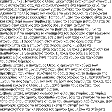
εμπιστεύθηκε Πανάγαθος ο Θεός. Ξεκινήσατε ένα κοπιώδη αγώνα με
τους συνεργάτες σας, για να αναπληρώσετε ένα τεράστιο κενό, την
ανυπαρξία λατρευτικών χώρων για τις ανάγκες του ποιμνίου σας.
Ακούσατε πολλές φορές και ακούμε να λένε πολλοί, τι χρειάζονται
τόσες και μεγάλες εκκλησίες; Τα προβλήματα του κόσμου είναι άλλα
και εσείς περί άλλων τυρβάζετε. Όμως το ερώτημα μεταβάλλεται σε
έπαινο όταν καθένας από αυτούς βρεθεί στην ανάγκη να
χρησιμοποιήσει τους ναούς για να βαπτίσει τα παιδιά του, να τα
παντρέψει ή να οδηγήσει τα αγαπημένα του πρόσωπα στην τελευταία
τους κατοικία. Σεβασμιότατε, εσείς ποτέ δεν παρεκκλίνατε του
στόχου σας. Η προσήλωση στον στόχο και στο όραμα σας ήταν
αμετακίνητη και η επιμονή σας παροιμιώδης. «Τρέξτε να
προλάβουμε. Οι εξελίξεις είναι ραγδαίες. Οι πόλεις μεγαλώνουν και
πληθαίνουν με γεωμετρικό τρόπο. Η πόλη που ζούμε μέσα σε
μερικές μόνο δεκαετίες έγινε πρωτεύουσα νομού και παγκόσμιο
τουριστικό θέρετρο».
Σεβασμιώτατε , ο πανάγαθος Θεός, ο ερευνών τα κρύφια των
ανθρώπων και τα μύχια γιγνώσκων είδε την αγωνία σας και δια
πρεσβειών των αγίων, ευλόγησε το όραμα σας και το πλήρωμα της
εκκλησίας, κληρικούς και λαϊκούς, στους οποίους το εμπιστευθήκατε.
Έχουν να σας διηγηθούν και καθ’ ημέραν σας διηγούνται πολλά, πώς
δηλαδή ευλογεί ο Θεός με θαυμαστό τρόπο τους εργάτες, τους
οικοδομούντας τα κατοικητήρια του.
Σεβασμιώτατε, αγαπητοί αδελφοί και φίλοι της ενορίας μας γυρίζω
νοερά πίσω στο χρόνο, προσπαθώ να συνθέσω τα γεγονότα να δω τον
τόπο από όπου απευθύνατε σ’ αυτό τον ευλογημένο λαό άγγελμα. Δεν
προνόησε κάποιος να ιστορήσει εκείνη τη στιγμή και να
ακινητοποιήσει την κλεψύδρα του χρόνου Σας βλέπω να στέκεστε