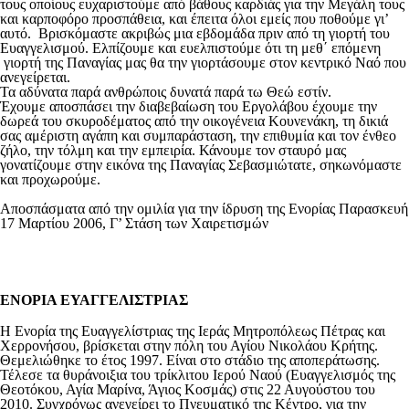
τους οποίους ευχαριστούμε από βάθους καρδιάς για την Μεγάλη τους
και καρποφόρο προσπάθεια, και έπειτα όλοι εμείς που ποθούμε γι’
αυτό. Βρισκόμαστε ακριβώς μια εβδομάδα πριν από τη γιορτή του
Ευαγγελισμού. Ελπίζουμε και ευελπιστούμε ότι τη μεθ΄ επόμενη
γιορτή της Παναγίας μας θα την γιορτάσουμε στον κεντρικό Ναό που
ανεγείρεται.
Τα αδύνατα παρά ανθρώποις δυνατά παρά τω Θεώ εστίν.
Έχουμε αποσπάσει την διαβεβαίωση του Εργολάβου έχουμε την
δωρεά του σκυροδέματος από την οικογένεια Κουνενάκη, τη δικιά
σας αμέριστη αγάπη και συμπαράσταση, την επιθυμία και τον ένθεο
ζήλο, την τόλμη και την εμπειρία. Κάνουμε τον σταυρό μας
γονατίζουμε στην εικόνα της Παναγίας Σεβασμιώτατε, σηκωνόμαστε
και προχωρούμε.
Αποσπάσματα από την ομιλία για την ίδρυση της Ενορίας Παρασκευή
17 Μαρτίου 2006, Γ’ Στάση των Χαιρετισμών
ΕΝΟΡΙΑ ΕΥΑΓΓΕΛΙΣΤΡΙΑΣ
Η Ενορία της Ευαγγελίστριας της Ιεράς Μητροπόλεως Πέτρας και
Χερρονήσου, βρίσκεται στην πόλη του Αγίου Νικολάου Κρήτης.
Θεμελιώθηκε το έτος 1997. Είναι στο στάδιο της αποπεράτωσης.
Τέλεσε τα θυράνοιξια του τρίκλιτου Ιερού Ναού (Ευαγγελισμός της
Θεοτόκου, Αγία Μαρίνα, Άγιος Κοσμάς) στις 22 Αυγούστου του
2010. Συγχρόνως ανεγείρει το Πνευματικό της Κέντρο, για την