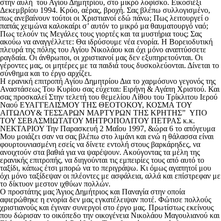
στην αυλή του Αγίου Δημητρίου, στο μικρό λοφίσκο. Εικοσιέξι
Δεκεμβρίου 1994. Κρύο, αέρας, βροχή. Σας βλέπω συλλογισμένο,
πως ανεβαίνουν τούτοι οι Χριστιανοί εδώ πάνω; Πως λειτουργεί ο
παπάς χειμώνα καλοκαίρι σ’ αυτόν το μικρό μα θαυματουργό ναό;
Πως τελούν τις Μεγάλες τους γιορτές και τα μυστήρια τους; Σας
ακούω να αναγγέλλετε: Θα ιδρύσουμε νέα ενορία. Η Βορειοδυτική
πλευρά της πόλης του Αγίου Νικολάου και όχι μόνο αναπτύσσετε
ραγδαία. Οι άνθρωποι, οι χριστιανοί μας δεν εξυπηρετούνται. Οι
γέροντες μας, οι μητέρες με τα παιδιά τους δυσκολεύονται. Δίνεται το
σύνθημα και το έργο αρχίζει.
Η ερανική επιτροπή Αγίου Δημητρίου Δια το χαρμόσυνο γεγονός της
Αναστάσεως Του Κυρίου σας εύχεται: Ειρήνη & Αγάπη Χριστού. Και
σας προσκαλεί Στην τελετή του θεμελίου Λίθου του Τρίκλιτου Ιερού
Ναού ΕΥΑΓΓΕΛΙΣΜΟΥ ΤΗΣ ΘΕΟΤΟΚΟΥ, ΚΟΣΜΑ ΤΟΥ
ΑΙΤΩΛΟΥ& ΤΕΣΣΑΡΩΝ ΜΑΡΤΥΡΩΝ ΤΗΣ ΚΡΗΤΗΣ” ΥΠΟ
ΤΟΥ ΣΕΒΑΣΜΙΩΤΑΤΟΥ ΜΗΤΡΟΠΟΛΙΤΟΥ ΠΕΤΡΑΣ κ.κ.
ΝΕΚΤΑΡΙΟΥ Την Παρασκευή 2 Μαΐου 1997, &ώρα 6 το απόγευμα
Μου μοιάζει σαν να σας βλέπω στο λιμάνι και ενώ η θάλασσα είναι
φουρτουνιασμένη εσείς να δίνετε εντολή στους βαρκάρηδες, να
ανοιχτούν στα βαθιά για να ψαρέψουν. Ακούγοντας τα μέλη της
ερανικής επιτροπής, να διηγούνται τις εμπειρίες τους από αυτό το
ταξίδι, κάπως έτσι μπορώ να το περιγράψω. Κι όμως αγαπητοί μου
όχι μόνο ταξίδεψαν οι πλέοντες με ασφάλεια, αλλά και επίστρεφαν με
το δίκτυον μεστον ιχθύων πολλών.
Ο προστάτης μας Άγιος Δημήτριος και Παναγία στην οποία
αφιερώθηκε η ενορία δεν μας εγκατέλειψαν ποτέ. Φώτισε πολλούς
χριστιανούς και έγιναν συνεργοί στο έργο μας. Πρωτίστως εκείνους
που δώρισαν το οικόπεδο την οικογένεια Νικολάου Μαγουλιανού και