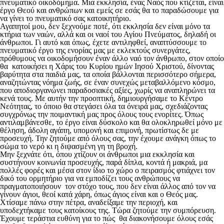
πνευματικό οικοδόμημα. Μια εκκλησία, ένας Ναός που κτίζεται, είναι
έργο Θεού και ανθρώπων και εμείς σε εσάς θα το παραδώσουμε για
να γίνει το πνευματικό σας κατοικητήριο.
Αγαπητοί μου, δεν ξεχνούμε ποτέ, ότι εκκλησία δεν είναι μόνο τα
κτήρια των ναών, αλλά και οι ναοί του Αγίου Πνεύματος, δηλαδή οι
άνθρωποι. Γι αυτό και όπως, έχετε αντιληφθεί, αναπτύσσουμε το
πνευματικό έργο της ενορίας μας με εκλεκτούς συνεργάτες,
πρόθυμους να οικοδομήσουν έναν άλλο ναό τον άνθρωπο, στον οποίο
θα κατοικήσει η Χάρις του Κυρίου ημών Ιησού Χριστού, δίνοντας
βαρύτητα στα παιδιά μας, τα οποία βάλλονται περισσότερο σήμερα,
αναζητώντας νόημα ζωής, σε έναν συνεχώς μεταβαλλόμενο κόσμο,
που αποδιοργανώνει παραδοσιακές αξίες, χωρίς να αναπληρώνει τα
κενά τους. Με αυτήν την προοπτική, δημιουργήσαμε το Κέντρο
Νεότητας, το όποιο θα στεγάσει όλα τα όνειρά μας, σχεδιάζοντας
συγχρόνως την ποιμαντική μας προς όλους τους ενορίτες. Όπως
αντιλαμβάνεσθε, το έργο είναι δύσκολο και θα ολοκληρωθεί μόνο με
θέληση, άδολη αγάπη, υπομονή και επιμονή, πρωτίστως δε με
προσευχή. Την ζητούμε από όλους σας, την έχουμε ανάγκη όπως το
σώμα το νερό κι η διψασμένη γη τη βροχή.
Μην ξεχνάτε ότι, όπου χτίζουν οι άνθρωποι μια εκκλησία και
συστήνουν κοινωνία προσευχής, παρά δίπλα, κοντά ή μακριά, μα
πολλές φορές και μέσα στον ίδιο το χώρο ο πειρασμός φτιάχνει τον
δικό του ορμητήριο για να εμποδίζει τους ανθρώπους να
πραγματοποιήσουν τον στόχο τους, που δεν είναι άλλος από τον να
γίνουν άγιοι, θεοί κατά χάρη, όπως άγιος είναι και ο Θεός μας.
Χτίσαμε πάνω στην πέτρα, αναδείξαμε την περιοχή, και
υποδεχτήκαμε τους κατοίκους της. Τώρα ζητούμε την συμπόρευση.
Έχουμε τεράστια ευθύνη για το πώς θα διακονήσουμε όλους εσάς