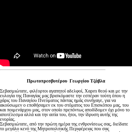
Πρωτοπρεσβυτέρου Γεωργίου Τζάβλα
Σεβασμιώτατε, φιλέορτοι αγαπητοί αδελφοί, Χαριτι θεού και με την
ευλογία της Παναγίας μας βρισκόμαστε την εσπέραν τούτη όπου η
χάρις του Παναγίου Πνεύματος πάντας ημάς συνήγαγε, για να
ακούσωμεν ο εποθήσαμεν εκ του στόματος του Επισκόπου μας, του
και ποιμενάρχου μας, στον οποίο πρεπόντως αποδίδομεν όχι μόνο το
αποτέλεσμα αλλά και την αιτία του, ήτοι, την ίδρυση αυτής της
ενορίας.
Σεβασμιώτατε, από την πρώτη ημέρα της ενθρονίσεως σας, διείδατε
το μεγάλο κενό της Μητροπολιτικής Περιφέρειας που σας