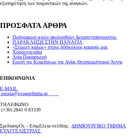
εξυπηρέτηση των ποιμαντικών της αναγκών.
ΠΡΟΣΦΑΤΑ ΑΡΘΡΑ
Πρόγραμμα ιερών ακολουθιών Δεκαπενταύγουστου
ΠΑΡΑΚΛΗΣΗ ΣΤΗΝ ΠΑΝΑΓΙΑ
«Στώμεν καλώς» στους δύσκολους καιρούς μας
Xοροεσπερίδα
Αγία Παρασκευή
Eορτή της Κοιμήσεως της Αγίας Θεοπρομήτορος Άννης
ΕΠΙΚΟΙΝΩΝΙΑ
Ε-MAIL
enoria@evaggelistria.gr
ΤΗΛΕΦΩΝΟ
(+30) 2841 0 83339
ΣχεδιασμΟς – ΕπιμΕλεια σελΙδας:
ΔΗΜΙΟΥΡΓΙΚΟ ΤΜΗΜΑ
ΕΥΑΓΓΕΛΙΣΤΡΙΑΣ