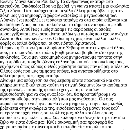
Ελένης Μαγουλιανού Ρούβαλη. Το ανθρωπίνως ακατόρθωτο
επετεύχθη. Οικόπεδο; Που να βρεθεί γη για να κτιστεί μια εκκλησία;
Άξιο λόγου: Γιατί υπάρχει τόσο μεγάλο έλλειμμα πρόβλεψης στην
πόλη μας για δημιουργία χώρων λατρείας; Η μεγαλούπολη των
Αθηνών έχει προβλέψει τεράστια τετράγωνα στα οποία κτίζονται και
δεσπόζουν Ναοί, που αποτελούν και το σημεία αναφοράς της κάθε
συνοικίας. Αντιθέτως εμείς πιάσαμε τις ακρώρειες οι οποίες
προσεγγίζονται μόνο αυτοκίνητο μιλάω για αυτούς που έχουν ανάγκη.
Δόξα το θεό πάντων ένεκεν. Οι δωρητές μας είναι πολλοί πολλές
φορές οι απλοί άνθρωποι, οι συνειδητοί Χριστιανοί.
Η ερανική Επιτροπή που διορίσατε Σεβασμιότατε ευχαριστεί όλους
που, με οποιονδήποτε τρόπο, βοήθησαν και βοηθούν στο έργο της
εκκλησίας. Τους μεν κεκοιμημένους μνημονεύουμε πάντοτε στην
αγία πρόθεση, τους δε ζώντες ευλογούμε αυτούς και οικείους τους,
ευχόμενοι όπως κύριος ο Θεός χαρίσηται αυτοίς παν δώρημα τέλειον.
Όλους εσάς που μας τιμήσατε απόψε, και ανταποκριθήκατε στο
κάλεσμα μας, σας ευχαριστούμε.
Δίνουμε μια υπόσχεση σε σας Σεβασμιότατε προσωπικά και στο
πλήρωμα της Εκκλησίας -τούτη τη στιγμή διερμηνεύω τα αισθήματα
της ερανικής επιτροπής η οποία έχει γνώση των όσων
εξουσιοδοτήθηκα να σας αναφέρω- ότι, θα προσπαθήσουμε να
ανταποκριθούμε στην αποστολή που μας αναθέσατε. Θα σας
παραδώσουμε ένα έργο που θα είναι μνημείο για την πόλη, καθώς
βρίσκεται στην ακρώρεια της, εισοδεύοντας όχι μόνον τους καθ΄
ημέραν εισερχόμενους συμπολίτες μας, αλλά και όλους τους
επισκέπτες της πόλεως μας. Σας καλούμε να συνεχίσετε με τον ίδιο
ζήλο να είστε δίπλα μας. Κάθε οικονομική σας προσφορά θα
χρησιμοποιείτε με σύνεση και θα τοποθετείτε στο υλικό και