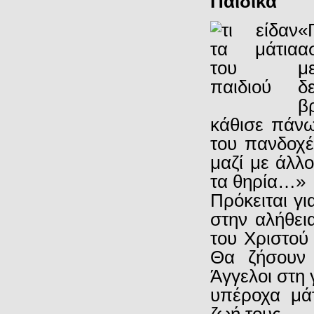
Παιδικά
«
α
μ
δ
β
κάθισε πάν
του πανδοχέ
μαζί με άλλ
τα θηρία…»
Πρόκειται γι
στην αλήθει
του Χριστού
Θα ζήσουν 
Άγγελοι στη 
υπέροχα μά
ζωή τους.