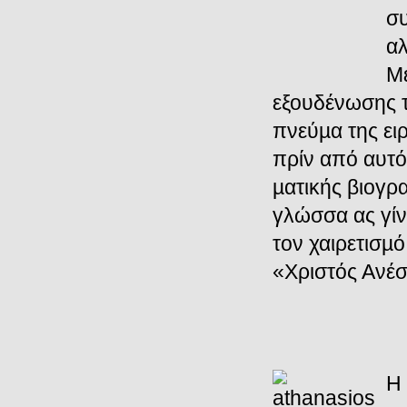
συ
αλ
Μέ
εξουδένωσης τ
πνεύµα της ει
πρίν από αυτόν
µατικής βιογρ
γλώσσα ας γίν
τον χαιρετισµ
«Χριστός Ανέσ
Η 