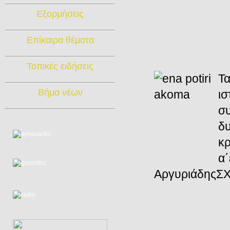
Εξορμήσεις
Επίκαιρα θέματα
Τοπικές ειδήσεις
Τα
Βήμα νέων
ισ
συ
δυ
κρ
α
ΑργυριάδηςΣ