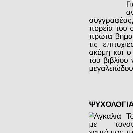
Γ
α
συγγραφέας
πορεία του 
πρώτα βήματ
τις επιτυχί
ακόμη και ο
του βιβλίου
μεγαλειώδου
ΨΥΧΟΛΟΓΙ
Τ
σ
π