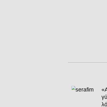
«Α
γ
λό