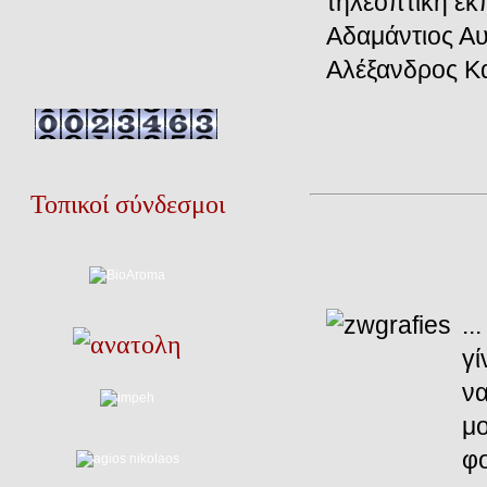
τηλεοπτική ε
Αδαμάντιος Αυ
Αλέξανδρος Κα
Τοπικοί σύνδεσμοι
..
γί
να
μο
φο