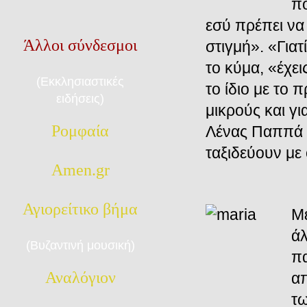
πο
εσύ πρέπει να
Άλλοι σύνδεσμοι
στιγμή». «Για
το κύμα, «έχει
(Εκκλησιαστικές
το ίδιο με το 
ειδήσεις)
μικρούς και γι
Ρομφαία
Λένας Παππά κ
ταξιδεύουν με
Amen.gr
Αγιορείτικο βήμα
Μέ
άλ
(Βυζαντινή μουσική)
πα
Αναλόγιον
απ
τω