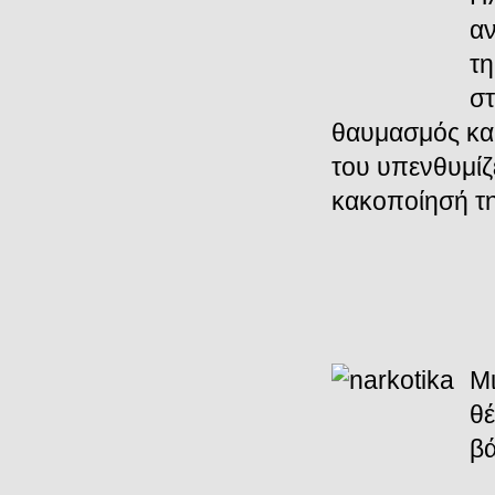
αν
τη
στ
θαυμασμός κα
του υπενθυμίζ
κακοποίησή τη
Μι
θέ
βά