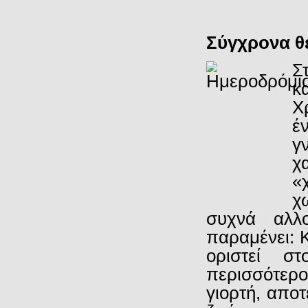
Σύγχρονα θ
Σ
κ
Χ
έ
γ
χ
«
χ
συχνά αλλ
παραμένει: Κ
οριστεί σ
περισσότερο
γιορτή, αποτ