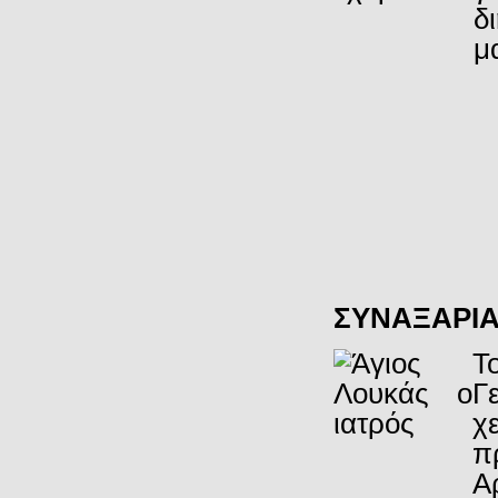
δ
μ
ΣΥΝΑΞΑΡΙ
Τ
Γ
χ
π
Α