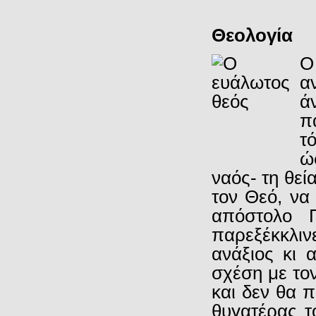
Θεολογία
Ο
α
ά
π
τ
ώ
ναός- τη θεί
τον Θεό, να 
απόστολο 
παρεξέκκλι
ανάξιος κι α
σχέση με το
και δεν θα π
θυγατέρας τ