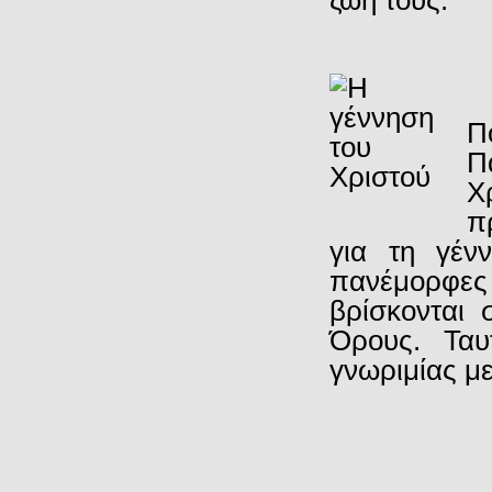
Π
Π
Χ
π
για τη γέν
πανέμορφε
βρίσκονται 
Όρους. Ταυ
γνωριμίας με