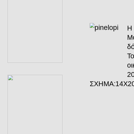
Η 
Μο
δό
Το
οι
2
ΣΧΗΜΑ:14Χ20