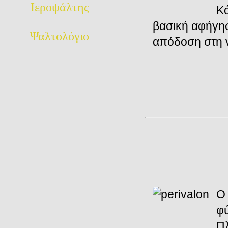
Ιεροψάλτης
Κό
βασική αφήγη
Ψαλτολόγιο
απόδοση στη 
Ο 
φύ
Πλ