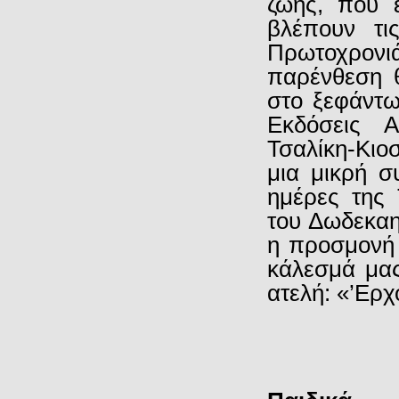
ζωής, που εξ
βλέπουν τι
Πρωτοχρον
παρένθεση 
στο ξεφάντω
Εκδόσεις Α
Τσαλίκη-Κι
μια μικρή σ
ημέρες της
του Δωδεκαη
η προσμονή 
κάλεσμά μας
ατελή: «’Ερχ