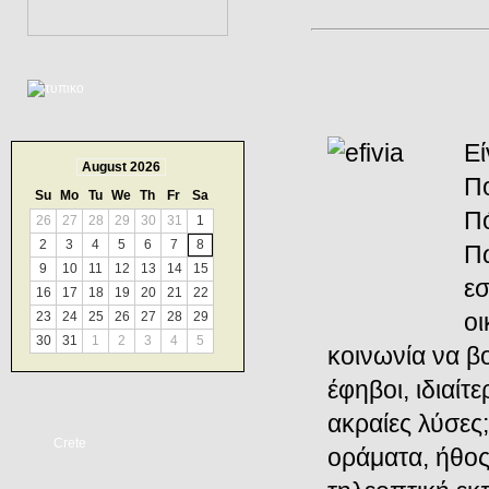
Εί
August 2026
Πο
Su
Mo
Tu
We
Th
Fr
Sa
Πό
26
27
28
29
30
31
1
2
3
4
5
6
7
8
Πώ
9
10
11
12
13
14
15
εσ
16
17
18
19
20
21
22
οι
23
24
25
26
27
28
29
30
31
1
2
3
4
5
κοινωνία να β
έφηβοι, ιδιαίτ
ακραίες λύσες
Crete
οράματα, ήθος