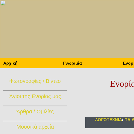
Αρχική
Γνωριμία
Ενορ
Φωτογραφίες / Βίντεο
Ενορί
Άγιοι της Ενορίας μας
Άρθρα / Ομιλίες
ΛΟΓΟΤΕΧΝΙΑ
/
ΠΑΙ
Μουσικά αρχεία