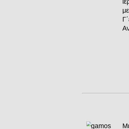
ι
με
Γ
Α
Μ