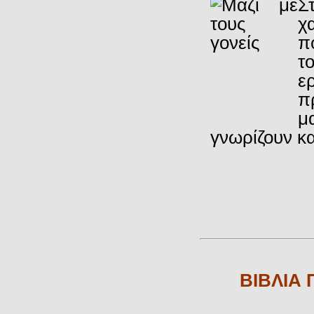
Σ
χ
π
τ
ε
π
μ
γνωρίζουν κα
ΒΙΒΛΙΑ 