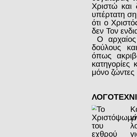
Χριστώ και 
υπέρτατη ση
ότι ο Χριστό
δεν Τον ενδ
Ο αρχαίος 
δούλους κα
όπως ακριβ
κατηγορίες 
μόνο ζώντες 
ΛΟΓΟΤΕΧΝ
Κ
γ
λ
γ