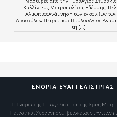
Μάρτυρες από την ΤύροΆγιος Στυράκιο
Καλλίνικος Μητροπολίτης Εδέσσης, Πέλ
ΑλμωπίαςAνάμνηση των εγκαινίων των
Αποστόλων Πέτρου και ΠαύλουΆγιος Αναστ
τη […]
ΕΝΟΡΙΑ ΕΥΑΓΓΕΛΙΣΤΡΙΑΣ
Η Ενορία της Ευαγγελίστριας της Ιεράς Μητ
Πέτρας και Χερρονήσου, βρίσκεται στην πόλη 