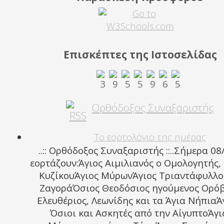
Επισκέπτες της Ιστοσελίδας
Ορθόδοξος Συναξαριστής
Το εορτολόγιο της ημέρας
..:: Ορθόδοξος Συναξαριστής ::..Σήμερα 0
εορτάζουν:Άγιος Αιμιλιανός ο Ομολογητής,
ΚυζίκουΆγιος ΜύρωνΆγιος Τριαντάφυλλο
ΖαγοράΌσιος Θεοδόσιος ηγούμενος Ορό
Ελευθέριος, Λεωνίδης και τα Άγια ΝήπιαΆ
Όσιοι και Ασκητές από την ΑίγυπτοΆγι