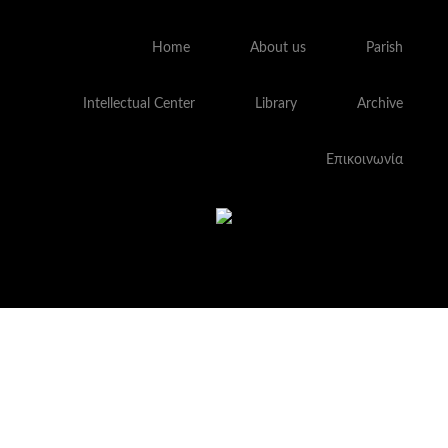
Home
About us
Parish
Intellectual Center
Library
Archive
Επικοινωνία