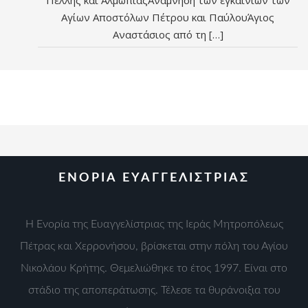
Πέλλης και ΑλμωπίαςAνάμνηση των εγκαινίων των
Αγίων Αποστόλων Πέτρου και ΠαύλουΆγιος
Αναστάσιος από τη […]
ΕΝΟΡΙΑ ΕΥΑΓΓΕΛΙΣΤΡΙΑΣ
Η Ενορία της Ευαγγελίστριας της Ιεράς Μητροπόλεως
Πέτρας και Χερρονήσου, βρίσκεται στην πόλη του Αγίου
Νικολάου Κρήτης. Θεμελιώθηκε το έτος 1997. Είναι στο
στάδιο της αποπεράτωσης. Τέλεσε τα θυράνοιξια του