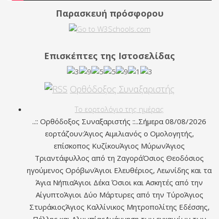
Παρασκευή πρόσφορου
Επισκέπτες της Ιστοσελίδας
Ορθόδοξος Συναξαριστής
Το εορτολόγιο της ημέρας
..:: Ορθόδοξος Συναξαριστής ::..Σήμερα 08/08/2026
εορτάζουν:Άγιος Αιμιλιανός ο Ομολογητής,
επίσκοπος ΚυζίκουΆγιος ΜύρωνΆγιος
Τριαντάφυλλος από τη ΖαγοράΌσιος Θεοδόσιος
ηγούμενος ΟρόβωνΆγιοι Ελευθέριος, Λεωνίδης και τα
Άγια ΝήπιαΆγιοι Δέκα Όσιοι και Ασκητές από την
ΑίγυπτοΆγιοι Δύο Μάρτυρες από την ΤύροΆγιος
ΣτυράκιοςΆγιος Καλλίνικος Μητροπολίτης Εδέσσης,