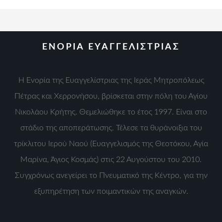
ΕΝΟΡΙΑ ΕΥΑΓΓΕΛΙΣΤΡΙΑΣ
Η Ενορία της Ευαγγελίστριας της Ιεράς Μητροπόλεως
Πέτρας και Χερρονήσου, βρίσκεται στην πόλη του Αγίου
Νικολάου Κρήτης. Θεμελιώθηκε το έτος 1997. Είναι στο
στάδιο της αποπεράτωσης. Τέλεσε τα θυράνοιξια του
τρίκλιτου Ιερού Ναού (Ευαγγελισμός της Θεοτόκου, Αγία
Μαρίνα, Άγιος Κοσμάς) στις 22 Αυγούστου του 2010.
Συγχρόνως ανεγείρει το Πνευματικό της Κέντρο, για την
εξυπηρέτηση των ποιμαντικών της αναγκών.