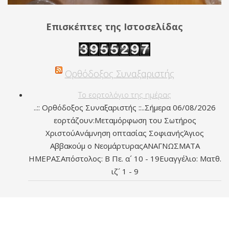
Επισκέπτες της Ιστοσελίδας
Ορθόδοξος Συναξαριστής
Το εορτολόγιο της ημέρας
..:: Ορθόδοξος Συναξαριστής ::..Σήμερα 06/08/2026
εορτάζουν:Μεταμόρφωση του Σωτήρος
ΧριστούΑνάμνηση οπτασίας ΣοφιανήςΆγιος
Αββακούμ ο ΝεομάρτυραςΑΝΑΓΝΩΣΜΑΤΑ
ΗΜΕΡΑΣΑπόστολος: Β Πε. α´ 10 - 19Ευαγγέλιο: Ματθ.
ιζ´ 1 - 9