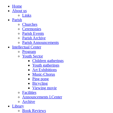
Home
About us
Links
Parish
Churches
Ceremonies
Parish Events
Parish Archive
Parish Announcements
Intellectual Center
Program
Youth Sector
Children gatherings
Youth gatherings
Art Exhibitions
Music-Chorus
Ping pong
Bicycling
Viewing movie
Facilities
Announcements I.Center
Archive
Library
Book Reviews