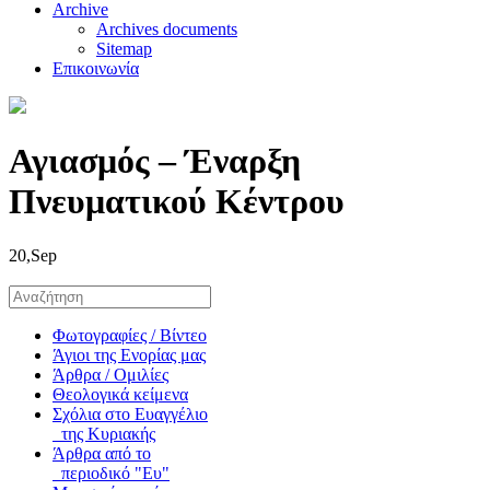
Archive
Archives documents
Sitemap
Επικοινωνία
Αγιασμός – Έναρξη
Πνευματικού Κέντρου
20,Sep
Φωτογραφίες / Βίντεο
Άγιοι της Ενορίας μας
Άρθρα / Ομιλίες
Θεολογικά κείμενα
Σχόλια στο Ευαγγέλιο
της Κυριακής
Άρθρα από το
περιοδικό "Ευ"