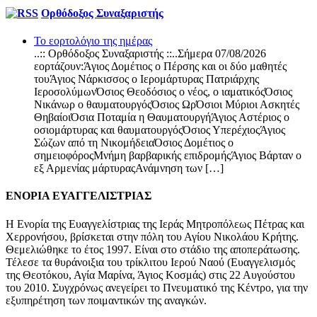
Ορθόδοξος Συναξαριστής
Το εορτολόγιο της ημέρας
..:: Ορθόδοξος Συναξαριστής ::..Σήμερα 07/08/2026
εορτάζουν:Άγιος Δομέτιος ο Πέρσης και οι δύο μαθητές
τουΆγιος Νάρκισσος ο Ιερομάρτυρας Πατριάρχης
ΙεροσολύμωνΌσιος Θεοδόσιος ο νέος, ο ιαματικόςΌσιος
Νικάνωρ ο θαυματουργόςΌσιος ΩρΌσιοι Μύριοι Ασκητές
ΘηβαίοιΌσια Ποταμία η ΘαυματουργήΆγιος Αστέριος ο
οσιομάρτυρας και θαυματουργόςΌσιος ΥπερέχιοςΆγιος
Σώζων από τη ΝικομήδειαΌσιος Δομέτιος ο
σημειοφόροςΜνήμη βαρβαρικής επιδρομήςΆγιος Βάρταν ο
εξ Αρμενίας μάρτυραςΑνάμνηση των […]
ΕΝΟΡΙΑ ΕΥΑΓΓΕΛΙΣΤΡΙΑΣ
Η Ενορία της Ευαγγελίστριας της Ιεράς Μητροπόλεως Πέτρας και
Χερρονήσου, βρίσκεται στην πόλη του Αγίου Νικολάου Κρήτης.
Θεμελιώθηκε το έτος 1997. Είναι στο στάδιο της αποπεράτωσης.
Τέλεσε τα θυράνοιξια του τρίκλιτου Ιερού Ναού (Ευαγγελισμός
της Θεοτόκου, Αγία Μαρίνα, Άγιος Κοσμάς) στις 22 Αυγούστου
του 2010. Συγχρόνως ανεγείρει το Πνευματικό της Κέντρο, για την
εξυπηρέτηση των ποιμαντικών της αναγκών.