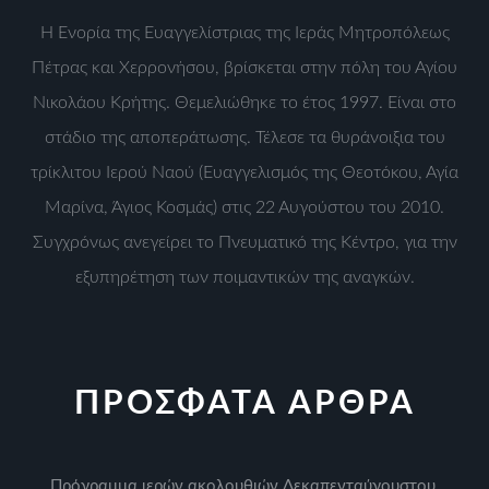
Η Ενορία της Ευαγγελίστριας της Ιεράς Μητροπόλεως
Πέτρας και Χερρονήσου, βρίσκεται στην πόλη του Αγίου
Νικολάου Κρήτης. Θεμελιώθηκε το έτος 1997. Είναι στο
στάδιο της αποπεράτωσης. Τέλεσε τα θυράνοιξια του
τρίκλιτου Ιερού Ναού (Ευαγγελισμός της Θεοτόκου, Αγία
Μαρίνα, Άγιος Κοσμάς) στις 22 Αυγούστου του 2010.
Συγχρόνως ανεγείρει το Πνευματικό της Κέντρο, για την
εξυπηρέτηση των ποιμαντικών της αναγκών.
ΠΡΟΣΦΑΤΑ ΑΡΘΡΑ
Πρόγραμμα ιερών ακολουθιών Δεκαπενταύγουστου