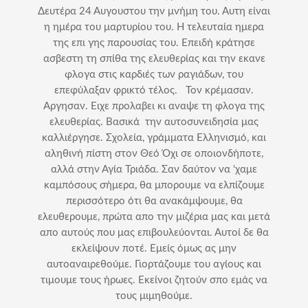
Δευτέρα 24 Αυγουστου την μνήμη του. Αυτη είναι
η ημέρα του μαρτυρίου του. Η τελευταία ημερα
της επι γης παρουσίας του. Επειδή κράτησε
ασβεστη τη σπίθα της ελευθερίας και την εκανε
φλογα στις καρδιές των ραγιάδων, του
επεφύλαξαν φρικτό τέλος. Τον κρέμασαν.
Αργησαν. Ειχε προλαβει κι αναψε τη φλογα της
ελευθερίας. Βασικά την αυτοσυνειδησία μας
καλλιέργησε. Σχολεία, γράμματα Ελληνισμό, και
αληθινή πίστη στον Θεό Όχι σε οποιονδήποτε,
αλλά στην Αγία Τριάδα. Σαν δαύτον να ‘χαμε
καμπόσους σήμερα, θα μπορουμε να ελπίζουμε
περισσότερο ότι θα ανακάμψουμε, θα
ελευθερουμε, πρώτα απο την μιζέρια μας και μετά
απο αυτούς που μας επιβουλεύονται. Αυτοί δε θα
εκλείψουν ποτέ. Εμείς όμως ας μην
αυτοαναιρεθούμε. Γιορτάζουμε του αγίους και
τιμουμε τους ήρωες. Εκείνοι ζητούν σπο εμάς να
τους μιμηθούμε.