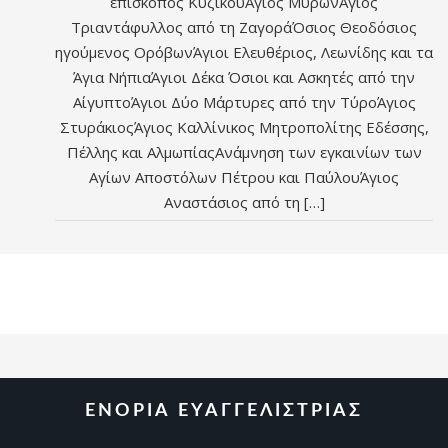
επίσκοπος ΚυζίκουΆγιος ΜύρωνΆγιος
Τριαντάφυλλος από τη ΖαγοράΌσιος Θεοδόσιος
ηγούμενος ΟρόβωνΆγιοι Ελευθέριος, Λεωνίδης και τα
Άγια ΝήπιαΆγιοι Δέκα Όσιοι και Ασκητές από την
ΑίγυπτοΆγιοι Δύο Μάρτυρες από την ΤύροΆγιος
ΣτυράκιοςΆγιος Καλλίνικος Μητροπολίτης Εδέσσης,
Πέλλης και ΑλμωπίαςAνάμνηση των εγκαινίων των
Αγίων Αποστόλων Πέτρου και ΠαύλουΆγιος
Αναστάσιος από τη […]
ΕΝΟΡΙΑ ΕΥΑΓΓΕΛΙΣΤΡΙΑΣ