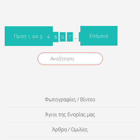
Επόμενα
Προηγούμενα
1
…
3
4
5
6
7
…
17
Φωτογραφίες / Βίντεο
Άγιοι της Ενορίας μας
Άρθρα / Ομιλίες